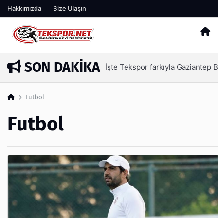
Hakkımızda
Bize Ulaşın
SON DAKIKA
İşte Tekspor farkıyla Gaziantep 
13 saat önce
Futbol
Futbol