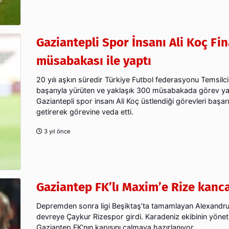
Gaziantepli Spor İnsanı Ali Koç Fina
müsabakası ile yaptı
20 yılı aşkın süredir Türkiye Futbol federasyonu Temsilcil
başarıyla yürüten ve yaklaşık 300 müsabakada görev y
Gaziantepli spor insanı Ali Koç üstlendiği görevleri başarı
getirerek görevine veda etti.
3 yıl önce
Gaziantep FK’lı Maxim’e Rize kanc
Depremden sonra ligi Beşiktaş’ta tamamlayan Alexandru
devreye Çaykur Rizespor girdi. Karadeniz ekibinin yönetic
Gaziantep FK’nın kapısını çalmaya hazırlanıyor.