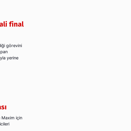
li final
iği görevini
apan
yla yerine
ası
 Maxim için
ileri