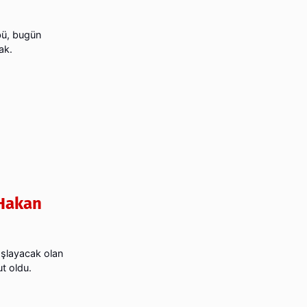
bü, bugün
ak.
 Hakan
şlayacak olan
t oldu.