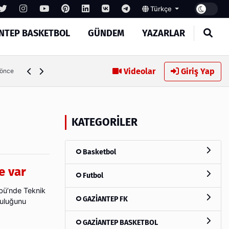
Türkçe
NTEP BASKETBOL
GÜNDEM
YAZARLAR
Memik Yılmaz: "Daha güzel bir futbol seyrettirmek için müc
Videolar
Giriş Yap
 önce
KATEGORILER
Basketbol
e var
Futbol
übü’nde Teknik
GAZİANTEP FK
luluğunu
GAZİANTEP BASKETBOL