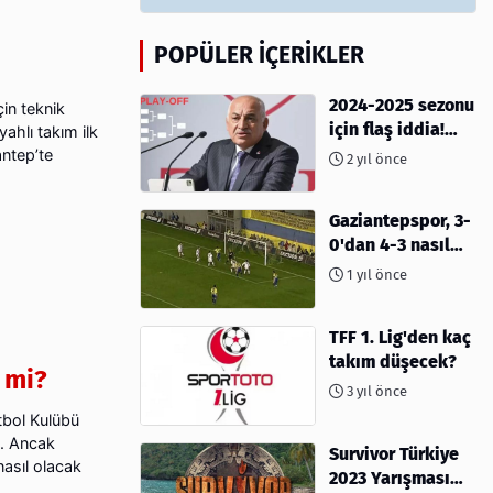
POPÜLER İÇERIKLER
2024-2025 sezonu
in teknik
için flaş iddia!
ahlı takım ilk
Play-Off sistemi
antep’te
2 yıl önce
olacak mı?
Gaziantepspor, 3-
0'dan 4-3 nasıl
kaybetti?
1 yıl önce
TFF 1. Lig'den kaç
takım düşecek?
 mi?
3 yıl önce
tbol Kulübü
. Ancak
Survivor Türkiye
nasıl olacak
2023 Yarışması