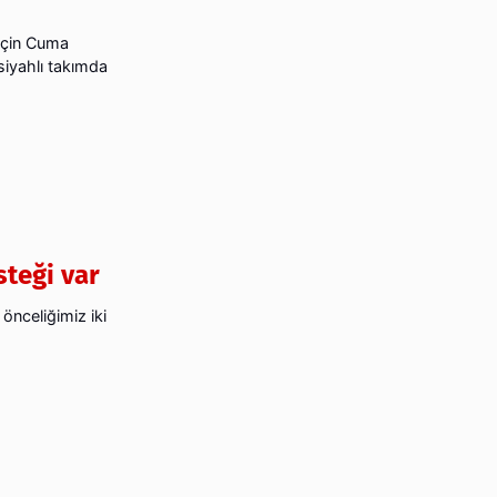
için Cuma
-siyahlı takımda
steği var
önceliğimiz iki