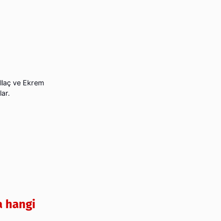
llaç ve Ekrem
lar.
a hangi