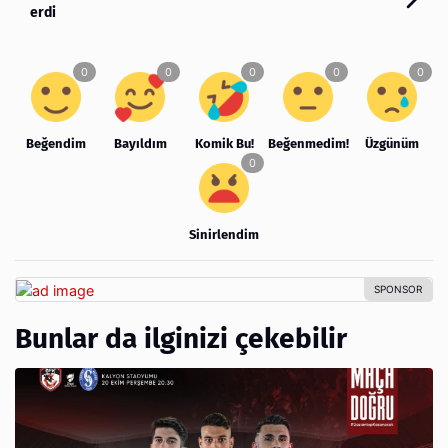
erdi
Beğendim
Bayıldım
Komik Bu!
Beğenmedim!
Üzgünüm
Sinirlendim
Bunlar da ilginizi çekebilir