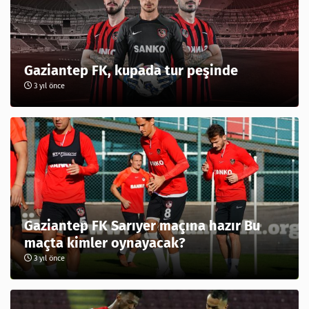
Gaziantep FK, kupada tur peşinde
3 yıl önce
Gaziantep FK Sarıyer maçına hazır Bu
maçta kimler oynayacak?
3 yıl önce