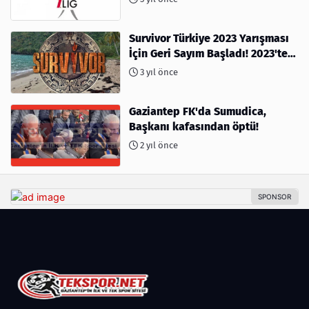
Survivor Türkiye 2023 Yarışması
İçin Geri Sayım Başladı! 2023'te
kimler var?
3 yıl önce
Gaziantep FK'da Sumudica,
Başkanı kafasından öptü!
2 yıl önce