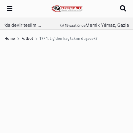
Arama
Memik Yılmaz, Gaziantep FK için kesenin ağzını açtı
nce
23 saat önce
Home
Futbol
TFF 1. Lig'den kaç takım düşecek?