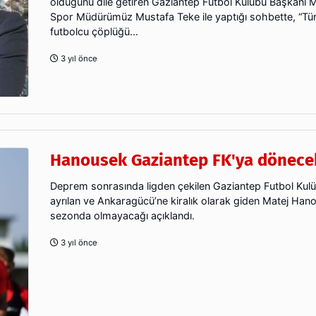
olduğunu dile getiren Gaziantep Futbol Kulübü Başkanı 
Spor Müdürümüz Mustafa Teke ile yaptığı sohbette, “Tü
futbolcu çöplüğü...
3 yıl önce
Hanousek Gaziantep FK'ya dönece
Deprem sonrasında ligden çekilen Gaziantep Futbol Kul
ayrılan ve Ankaragücü’ne kiralık olarak giden Matej Hano
sezonda olmayacağı açıklandı.
3 yıl önce