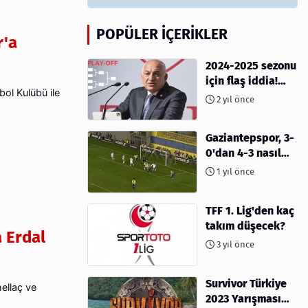
POPÜLER İÇERIKLER
r'a
2024-2025 sezonu
için flaş iddia!
ol Kulübü ile
Play-Off sistemi
2 yıl önce
olacak mı?
Gaziantepspor, 3-
0'dan 4-3 nasıl
kaybetti?
1 yıl önce
TFF 1. Lig'den kaç
takım düşecek?
 Erdal
3 yıl önce
Survivor Türkiye
ellaç ve
2023 Yarışması