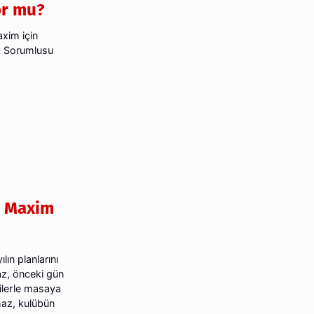
or mu?
axim için
k Sorumlusu
a Maxim
ın planlarını
z, önceki gün
cilerle masaya
maz, kulübün