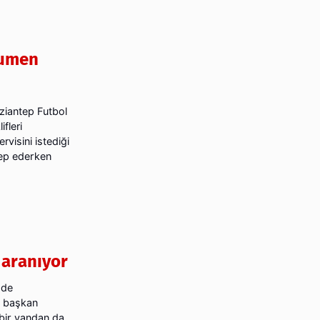
Rumen
ziantep Futbol
fleri
visini istediği
lep ederken
 aranıyor
gde
i başkan
bir yandan da