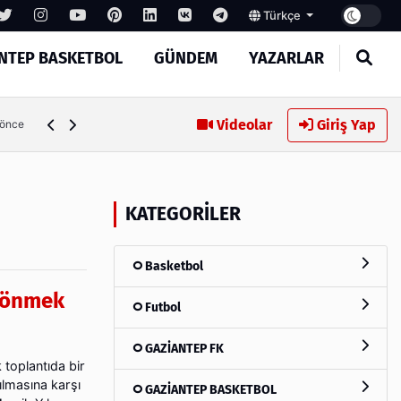
Türkçe
NTEP BASKETBOL
GÜNDEM
YAZARLAR
İşte Tekspor farkıyla Gaziantep Basketbol’un yeni yönetimi
Videolar
Giriş Yap
 önce
KATEGORILER
Basketbol
 dönmek
Futbol
GAZİANTEP FK
 toplantıda bir
ılmasına karşı
GAZİANTEP BASKETBOL