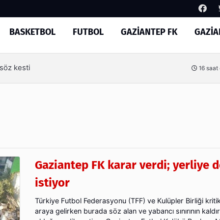
BASKETBOL
FUTBOL
GAZİANTEP FK
GAZİA
Arama
smanda başlayacak
20 saat
Gaziantep FK karar verdi; yerliye
istiyor
Türkiye Futbol Federasyonu (TFF) ve Kulüpler Birliği kritik
araya gelirken burada söz alan ve yabancı sınırının kaldır