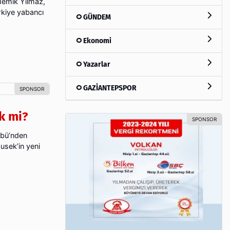
Memik Yılmaz,
rkiye yabancı
GÜNDEM
Ekonomi
Yazarlar
GAZİANTEPSPOR
k mi?
übü’nden
usek’in yeni