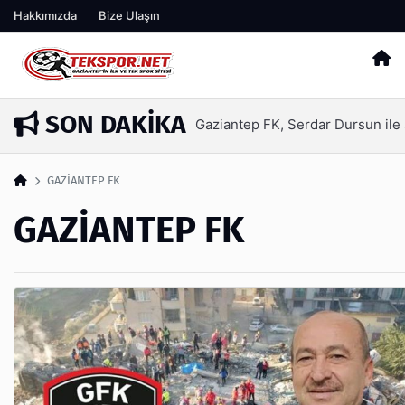
Hakkımızda
Bize Ulaşın
SON DAKIKA
Gaziantep Basketbol lige depla
16 saat önce
GAZİANTEP FK
GAZİANTEP FK