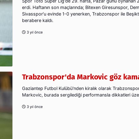
Spor Toto Süper Lig'de 29. hafta, Pazar günü oynanan 
erdi. Haftanın son maçlarında; Bitexen Giresunspor, De
Sivasspor'u evinde 1-0 yenerken, Trabzonspor ile Beşikt
berabere kaldı.
3 yıl önce
Trabzonspor'da Markovic göz kama
Gaziantep Futbol Kulübü'nden kiralık olarak Trabzonspo
Markovic, burada sergilediği performansla dikkatleri üze
3 yıl önce