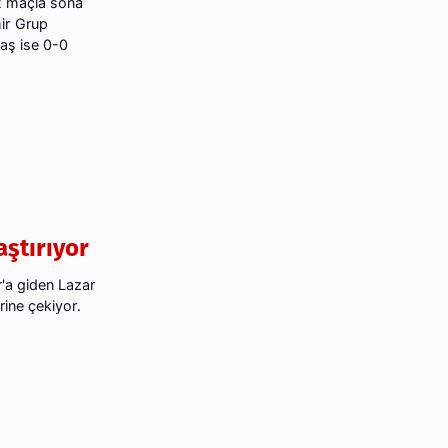
2 maçla sona
mir Grup
aş ise 0-0
ştırıyor
r'a giden Lazar
rine çekiyor.