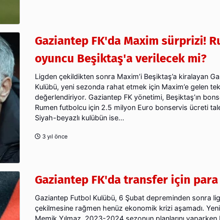
Gaziantep FK'da Maxim sürprizi! 
oyuncu Beşiktaş'a verilecek mi?
Ligden çekildikten sonra Maxim’i Beşiktaş’a kiralayan Ga
Kulübü, yeni sezonda rahat etmek için Maxim’e gelen tekli
değerlendiriyor. Gaziantep FK yönetimi, Beşiktaş’ın bonser
Rumen futbolcu için 2.5 milyon Euro bonservis ücreti ta
Siyah-beyazlı kulübün ise...
3 yıl önce
Gaziantep FK'da transfer için para
Gaziantep Futbol Kulübü, 6 Şubat depreminden sonra li
çekilmesine rağmen henüz ekonomik krizi aşamadı. Yen
Memik Yılmaz, 2023-2024 sezonun planlarını yaparken 