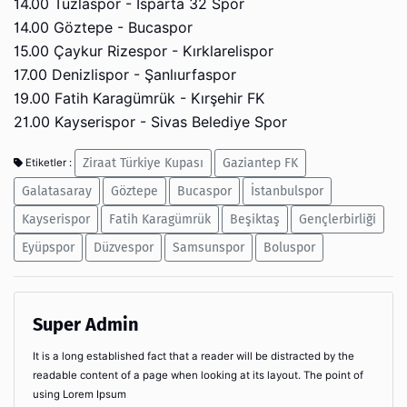
14.00 Tuzlaspor - Isparta 32 Spor
14.00 Göztepe - Bucaspor
15.00 Çaykur Rizespor - Kırklarelispor
17.00 Denizlispor - Şanlıurfaspor
19.00 Fatih Karagümrük - Kırşehir FK
21.00 Kayserispor - Sivas Belediye Spor
Ziraat Türkiye Kupası
Gaziantep FK
Etiketler :
Galatasaray
Göztepe
Bucaspor
İstanbulspor
Kayserispor
Fatih Karagümrük
Beşiktaş
Gençlerbirliği
Eyüpspor
Düzvespor
Samsunspor
Boluspor
Super Admin
It is a long established fact that a reader will be distracted by the
readable content of a page when looking at its layout. The point of
using Lorem Ipsum