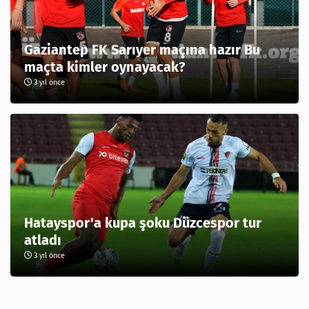
Gaziantep FK Sarıyer maçına hazır Bu
maçta kimler oynayacak?
3 yıl önce
Hatayspor'a kupa şoku Düzcespor tur
atladı
3 yıl önce