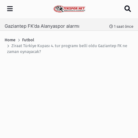
Arama
Gaziantep FK’da Alanyaspor alarmı
nce
1 saat önce
Home
Futbol
Ziraat Türkiye Kupası 4. tur programı belli oldu Gaziantep FK ne
zaman oynayacak?