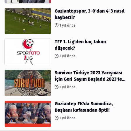
Gaziantepspor, 3-0'dan 4-3 nasıl
kaybetti?
1 yıl önce
TFF 1. Lig'den kaç takım
düşecek?
3 yıl önce
Survivor Türkiye 2023 Yarışması
İçin Geri Sayım Başladı! 2023'te
kimler var?
3 yıl önce
Gaziantep FK'da Sumudica,
Başkanı kafasından öptü!
2 yıl önce