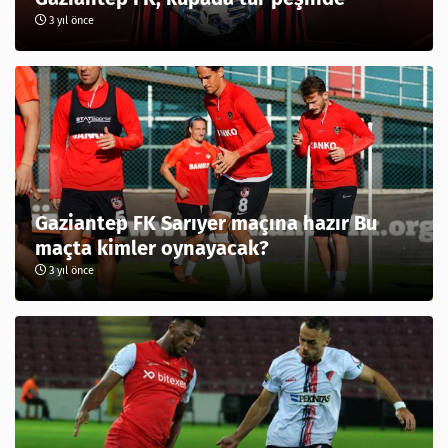
3 yıl önce
Gaziantep FK Sarıyer maçına hazır Bu
maçta kimler oynayacak?
3 yıl önce