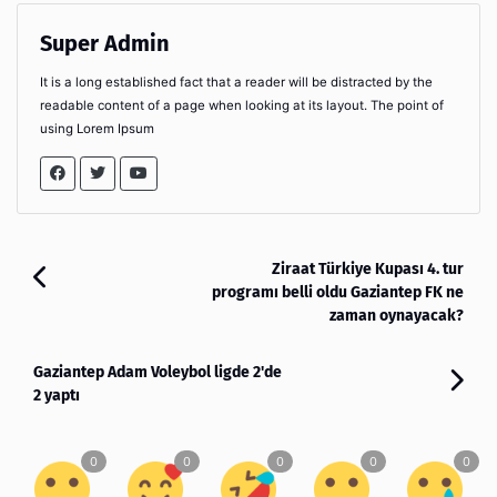
Super Admin
It is a long established fact that a reader will be distracted by the
readable content of a page when looking at its layout. The point of
using Lorem Ipsum
Ziraat Türkiye Kupası 4. tur
programı belli oldu Gaziantep FK ne
zaman oynayacak?
Gaziantep Adam Voleybol ligde 2'de
2 yaptı