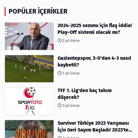
POPÜLER İÇERIKLER
2024-2025 sezonu için flaş iddia!
Play-Off sistemi olacak mı?
2 yıl önce
Gaziantepspor, 3-0'dan 4-3 nasıl
kaybetti?
1 yıl önce
TFF 1. Lig'den kaç takım
düşecek?
3 yıl önce
Survivor Türkiye 2023 Yarışması
İçin Geri Sayım Başladı! 2023'te
kimler var?