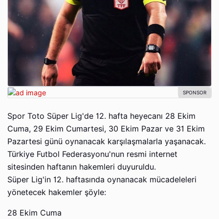
Spor Toto Süper Lig'de 12. hafta heyecanı 28 Ekim
Cuma, 29 Ekim Cumartesi, 30 Ekim Pazar ve 31 Ekim
Pazartesi günü oynanacak karşılaşmalarla yaşanacak.
Türkiye Futbol Federasyonu'nun resmi internet
sitesinden haftanın hakemleri duyuruldu.
Süper Lig'in 12. haftasında oynanacak mücadeleleri
yönetecek hakemler şöyle:
28 Ekim Cuma