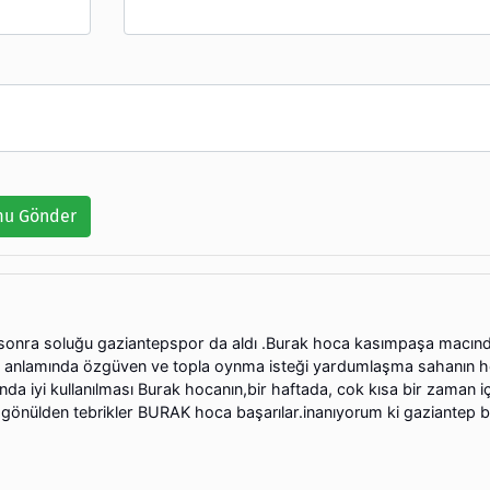
u Gönder
sonra soluğu gaziantepspor da aldı .Burak hoca kasımpaşa macın
un anlamında özgüven ve topla oynma isteği yardumlaşma sahanın h
a iyi kullanılması Burak hocanın,bir haftada, cok kısa bir zaman i
 gönülden tebrikler BURAK hoca başarılar.inanıyorum ki gaziantep 