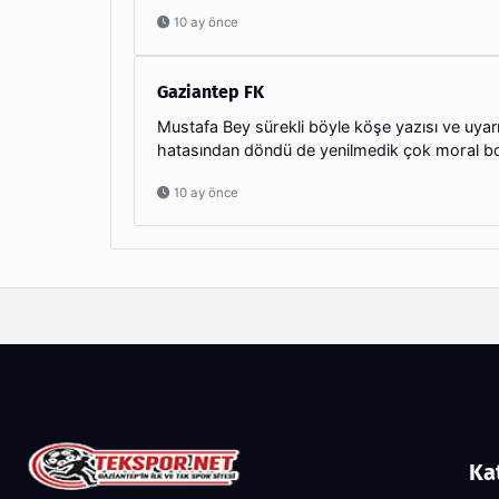
10 ay önce
Gaziantep FK
Mustafa Bey sürekli böyle köşe yazısı ve uyar
hatasından döndü de yenilmedik çok moral bo
10 ay önce
Ka