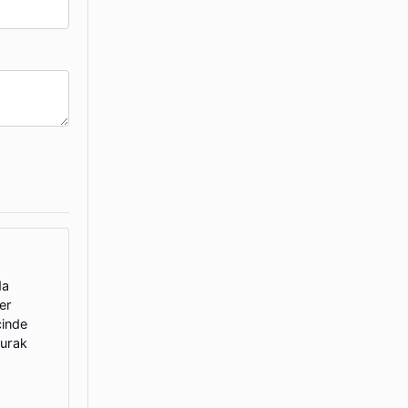
da
er
çinde
burak