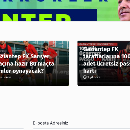
Gaziantep FK
ziantep FK Sarıyer
taraftarlarına 10
çına hazır Bu maçta
adet ücretsiz pas
mler oynayacak?
kartı
yıl önce
3 yıl önce
E-posta Adresiniz