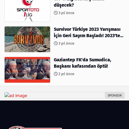
düşecek?
3 yıl önce
Survivor Türkiye 2023 Yarışması
İçin Geri Sayım Başladı! 2023'te
kimler var?
3 yıl önce
Gaziantep FK'da Sumudica,
Başkanı kafasından öptü!
2 yıl önce