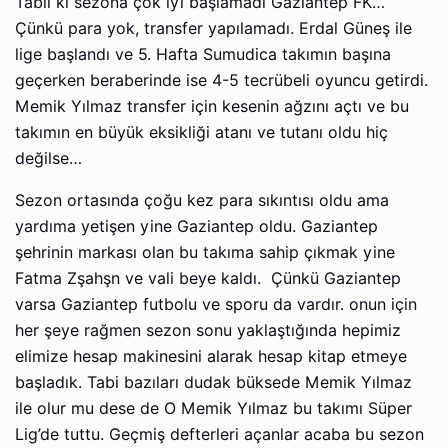
Tabii ki sezona çok iyi başlamadı Gaziantep FK…
Çünkü para yok, transfer yapılamadı. Erdal Güneş ile
lige başlandı ve 5. Hafta Sumudica takımın başına
geçerken beraberinde ise 4-5 tecrübeli oyuncu getirdi.
Memik Yılmaz transfer için kesenin ağzını açtı ve bu
takımın en büyük eksikliği atanı ve tutanı oldu hiç
değilse…
Sezon ortasında çoğu kez para sıkıntısı oldu ama
yardıma yetişen yine Gaziantep oldu. Gaziantep
şehrinin markası olan bu takıma sahip çıkmak yine
Fatma Zşahşn ve vali beye kaldı. Çünkü Gaziantep
varsa Gaziantep futbolu ve sporu da vardır. onun için
her şeye rağmen sezon sonu yaklaştığında hepimiz
elimize hesap makinesini alarak hesap kitap etmeye
başladık. Tabi bazıları dudak büksede Memik Yılmaz
ile olur mu dese de O Memik Yılmaz bu takımı Süper
Lig’de tuttu. Geçmiş defterleri açanlar acaba bu sezon