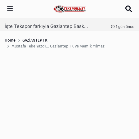
Arama
İşte Tekspor farkıyla Gaziantep Basketbol’un yeni yönetimi
nce
1 gün önce
Home
GAZİANTEP FK
Mustafa Teke Yazdı… Gaziantep FK ve Memik Yılmaz