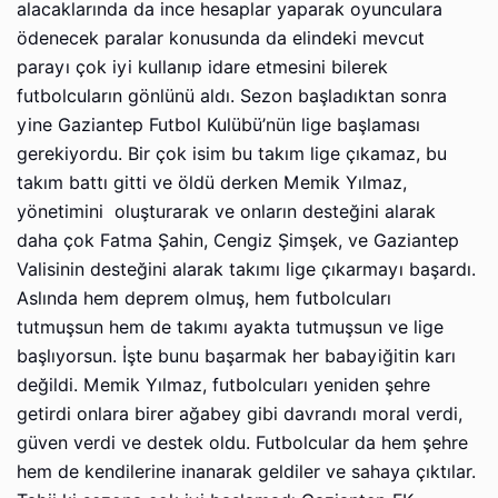
alacaklarında da ince hesaplar yaparak oyunculara
ödenecek paralar konusunda da elindeki mevcut
parayı çok iyi kullanıp idare etmesini bilerek
futbolcuların gönlünü aldı. Sezon başladıktan sonra
yine Gaziantep Futbol Kulübü’nün lige başlaması
gerekiyordu. Bir çok isim bu takım lige çıkamaz, bu
takım battı gitti ve öldü derken Memik Yılmaz,
yönetimini oluşturarak ve onların desteğini alarak
daha çok Fatma Şahin, Cengiz Şimşek, ve Gaziantep
Valisinin desteğini alarak takımı lige çıkarmayı başardı.
Aslında hem deprem olmuş, hem futbolcuları
tutmuşsun hem de takımı ayakta tutmuşsun ve lige
başlıyorsun. İşte bunu başarmak her babayiğitin karı
değildi. Memik Yılmaz, futbolcuları yeniden şehre
getirdi onlara birer ağabey gibi davrandı moral verdi,
güven verdi ve destek oldu. Futbolcular da hem şehre
hem de kendilerine inanarak geldiler ve sahaya çıktılar.