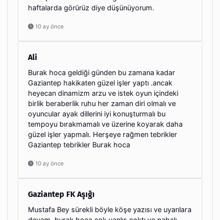
haftalarda görürüz diye düşünüyorum.
10 ay önce
Ali
Burak hoca geldiği günden bu zamana kadar
Gaziantep hakikaten güzel işler yaptı .ancak
heyecan dinamizm arzu ve istek oyun içindeki
birlik beraberlik ruhu her zaman diri olmalı ve
oyuncular ayak dillerini iyi konuşturmalı bu
tempoyu bırakmamalı ve üzerine koyarak daha
güzel işler yapmalı. Herşeye rağmen tebrikler
Gaziantep tebrikler Burak hoca
10 ay önce
Gaziantep FK Aşığı
Mustafa Bey sürekli böyle köşe yazısı ve uyarılara
devam. burak hoca çok yanlış coktı ve pahalı