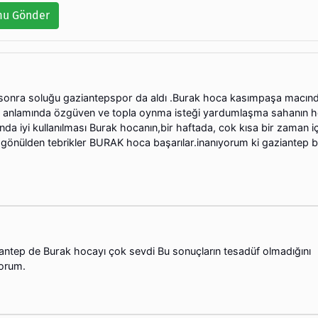
u Gönder
sonra soluğu gaziantepspor da aldı .Burak hoca kasımpaşa macın
un anlamında özgüven ve topla oynma isteği yardumlaşma sahanın h
a iyi kullanılması Burak hocanın,bir haftada, cok kısa bir zaman i
 gönülden tebrikler BURAK hoca başarılar.inanıyorum ki gaziantep 
antep de Burak hocayı çok sevdi Bu sonuçların tesadüf olmadığını
orum.