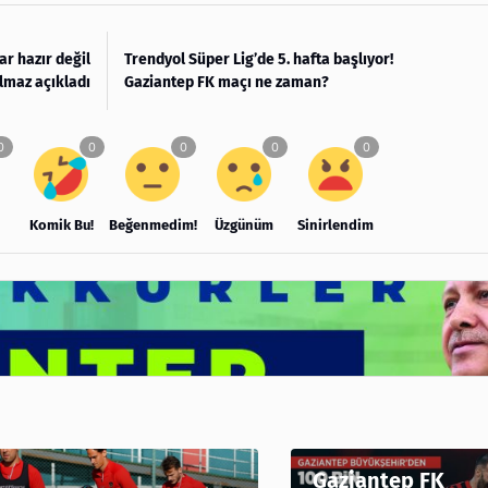
r hazır değil
Trendyol Süper Lig’de 5. hafta başlıyor!
lmaz açıkladı
Gaziantep FK maçı ne zaman?
Komik Bu!
Beğenmedim!
Üzgünüm
Sinirlendim
Gaziantep FK