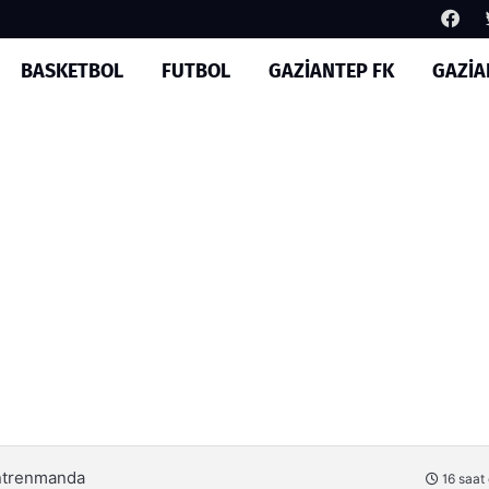
BASKETBOL
FUTBOL
GAZİANTEP FK
GAZİA
ı karşılama
16 saat