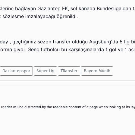
lerine bağlayan Gaziantep FK, sol kanada Bundesliga'dan t
k sözleşme imzalayacağı öğrenildi.
dayı, geçtiğimiz sezon transfer olduğu Augsburg'da 5 lig b
ma giydi. Genç futbolcu bu karşılaşmalarda 1 gol ve 1 asis
Gaziantepspor
Süper Lig
TRansfer
Bayern Münih
 a reader will be distracted by the readable content of a page when looking at its la