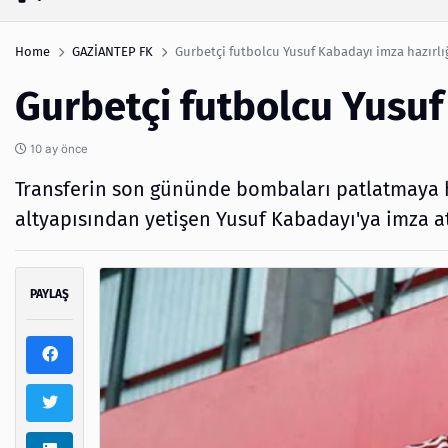
Home
GAZİANTEP FK
Gurbetçi futbolcu Yusuf Kabadayı imza hazırl
Gurbetçi futbolcu Yusuf
10 ay önce
Transferin son gününde bombaları patlatmaya 
altyapısından yetişen Yusuf Kabadayı'ya imza at
PAYLAŞ