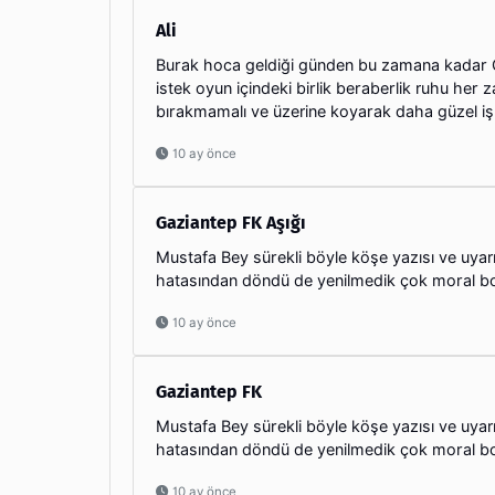
Ali
Burak hoca geldiği günden bu zamana kadar G
istek oyun içindeki birlik beraberlik ruhu her 
bırakmamalı ve üzerine koyarak daha güzel iş
10 ay önce
Gaziantep FK Aşığı
Mustafa Bey sürekli böyle köşe yazısı ve uyar
hatasından döndü de yenilmedik çok moral b
10 ay önce
Gaziantep FK
Mustafa Bey sürekli böyle köşe yazısı ve uyar
hatasından döndü de yenilmedik çok moral bo
10 ay önce