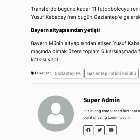
Transferde bugüne kadar 11 futbobolcuyu renk
Yusuf Kabadayı'nın bugün Gaziantep'e gelere
Bayern altyapısından yetişti
Bayern Münih altyapısından etişen Yusuf Kaba
maçında olmak üzere toplam 6 karşılaşmada for
katkısı yaptı.
Gaziantep FK
Gaziantep Futbol Kulübü
Etiketler :
Super Admin
It is a long established fact that
point of using Lorem Ipsum