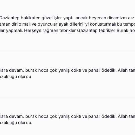
aziantep hakikaten güzel işler yaptı .ancak heyecan dinamizm arz
zaman diri olmalı ve oyuncular ayak dillerini iyi konuşturmalı bu tem
ler yapmalı. Herşeye rağmen tebrikler Gaziantep tebrikler Burak h
ılara devam. burak hoca çok yanlış coktı ve pahalı ödedik. Allah ta
ozukluğu olurdu
ılara devam. burak hoca çok yanlış coktı ve pahalı ödedik. Allah ta
zukluğu olurdu.