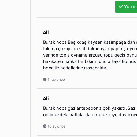
Yorum
Ali
Burak hoca Beşikdaş kayseri kasımpaşa dan 
fakıma çok iyi pozitif dokunuşlar yapmış oy
yerinde topla oynama arzusu topu geçiş oynund
hakikaten harika bir takım ruhu ortaya komuş
hoca ile hedeflerine ulaşacaktır.
11 ay önce
Ali
Burak hoca gaziantepspor a çok yakıştı .Gazi
önümüzdeki haftalarda görürüz diye düşünüy
10 ay önce