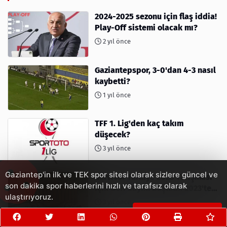
2024-2025 sezonu için flaş iddia!
Play-Off sistemi olacak mı?
2 yıl önce
Gaziantepspor, 3-0'dan 4-3 nasıl
kaybetti?
1 yıl önce
TFF 1. Lig'den kaç takım
düşecek?
3 yıl önce
Gaziantep'in ilk ve TEK spor sitesi olarak sizlere güncel ve
Survivor Türkiye 2023 Yarışması
son dakika spor haberlerini hızlı ve tarafsız olarak
İçin Geri Sayım Başladı! 2023'te
ulaştırıyoruz.
kimler var?
3 yıl önce
Çerezleri Kabul Et