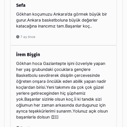
Sefa
Gökhan koçumuzu Ankara’da görmek büyük bir
gurur.Ankara basketboluna büyük değerler
katacağına inancımız tam.Başarılar koç..
7 ay önce
İrem Bişgin
Gökhan hoca Gaziantepte işini özveriyle yapan
her yaş grubundaki çocuklara gençlere
Basketbolu sevdirerek disiplin çercevesinde
öğreten onşara öncülük eden abilik yapan nadir
koçlardan birisi.Yeni takımını da çok çok güzel
yerlere getireceginden hiç şüphemiz
yok.Başarılar sizinle olsun koç.İi ki tanıdık sizi
oğlumun her zaman arkasında durdugunuz için
ayrıca teşekkürlerimi sunarım.Yolunuz açık olsun
başarılarla dolsun 👏🏻