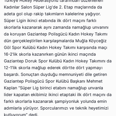
Türkiye Hokey Federasyonu tarafından düzenlenen
Kadınlar Salon Süper Lig'de 2. Etap maçlarında da
adeta gol olup rakip takımların kalelerine yağıyor.
Süper Ligin ikinci etabında ilk dört maçını farklı
skorlarla kazanarak aynı zamanda namağlup unvanını
da koruyan Gaziantep Polisgücü Kadın Hokey Takımı
dün gerçekleştirilen karşılaşmalarda Muğla Köyceğiz
Göl Spor Kulübü Kadın Hokey Takımı karşısında maçı
16-2’lik skorla kazanırken günün ikinci maçında
Gaziantep Doruk Spor Kulübü Kadın Hokey Takımını da
12-1’lik skorla mağlup ederek dörtte dört yapmayı
başardı. Sonuçtan duyduğu memnuniyeti dile getiren
Gaziantep Polisgücü Spor Kulübü Başkanı Mehmet
Kaplan “Süper Lig birinci etabını namağlup unvanla
lider kapatan ekibimiz ikinci etaptaki ilk dört maçını da
farklı skorlarla kazanarak şampiyonluk yolunda emin
adımlarla yürüyor. Sporcularımızı ve teknik heyetimizi
kutluyorum” dedi.