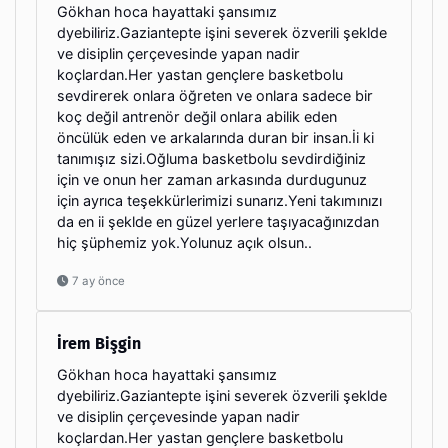
Gökhan hoca hayattaki şansımız
dyebiliriz.Gaziantepte işini severek özverili şeklde
ve disiplin çerçevesinde yapan nadir
koçlardan.Her yastan gençlere basketbolu
sevdirerek onlara öğreten ve onlara sadece bir
koç değil antrenör değil onlara abilik eden
öncülük eden ve arkalarında duran bir insan.İi ki
tanımışız sizi.Oğluma basketbolu sevdirdiğiniz
için ve onun her zaman arkasında durdugunuz
için ayrıca teşekkürlerimizi sunarız.Yeni takımınızı
da en ii şeklde en güzel yerlere taşıyacağınızdan
hiç şüphemiz yok.Yolunuz açık olsun..
7 ay önce
İrem Bişgin
Gökhan hoca hayattaki şansımız
dyebiliriz.Gaziantepte işini severek özverili şeklde
ve disiplin çerçevesinde yapan nadir
koçlardan.Her yastan gençlere basketbolu