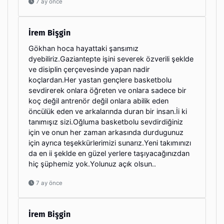
7 ay önce
İrem Bişgin
Gökhan hoca hayattaki şansımız
dyebiliriz.Gaziantepte işini severek özverili şeklde
ve disiplin çerçevesinde yapan nadir
koçlardan.Her yastan gençlere basketbolu
sevdirerek onlara öğreten ve onlara sadece bir
koç değil antrenör değil onlara abilik eden
öncülük eden ve arkalarında duran bir insan.İi ki
tanımışız sizi.Oğluma basketbolu sevdirdiğiniz
için ve onun her zaman arkasında durdugunuz
için ayrıca teşekkürlerimizi sunarız.Yeni takımınızı
da en ii şeklde en güzel yerlere taşıyacağınızdan
hiç şüphemiz yok.Yolunuz açık olsun..
7 ay önce
İrem Bişgin