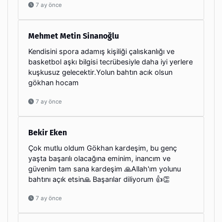
7 ay önce
Mehmet Metin Sinanoğlu
Kendisini spora adamış kişiliği çalıskanlığı ve
basketbol aşkı bilgisi tecrübesiyle daha iyi yerlere
kuşkusuz gelecektir.Yolun bahtın acık olsun
gökhan hocam
7 ay önce
Bekir Eken
Çok mutlu oldum Gökhan kardeşim, bu genç
yaşta başarılı olacağına eminim, inancım ve
güvenim tam sana kardeşim 🙏Allah'ım yolunu
bahtını açık etsin🙏 Başarılar diliyorum 👍👏
7 ay önce