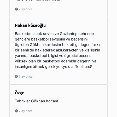
7 ay önce
Hakan kõseoğlu
Basketbolu cok seven ve Gaziantep sehrinde
genclere basketbol sevgisini ve becerisini
ögreten Gökhan kardesim hak ettigi degeri farklı
bir sehirde hak ederek aldı.karakteri ve kisiliginin
yanında basketbol bilgisi ve ögretici becerisi
yüksek olan bir basketbol adamıdır.degerini ve
insanlıgını bilmek gerekiyor.yolu acîk olsun🏀
7 ay önce
Özge
Tebrikler Gökhan hocam
7 ay önce