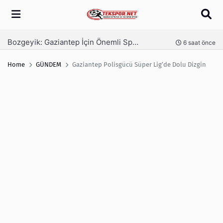
Arama
Bozgeyik: Gaziantep İçin Önemli Spor Yatırımları Yolda
Ga
nce
6 saat önce
Home
GÜNDEM
Gaziantep Polisgücü Süper Lig’de Dolu Dizgin