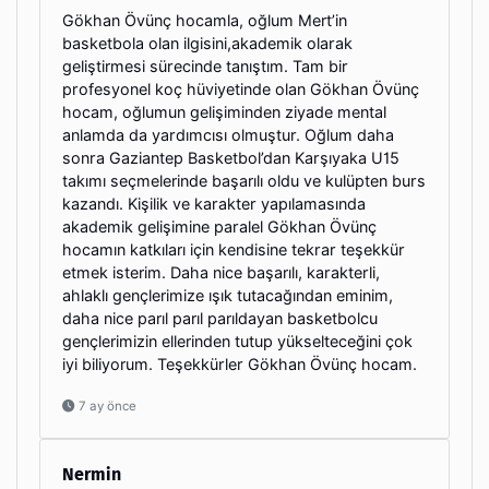
Gökhan Övünç hocamla, oğlum Mert’in
basketbola olan ilgisini,akademik olarak
geliştirmesi sürecinde tanıştım. Tam bir
profesyonel koç hüviyetinde olan Gökhan Övünç
hocam, oğlumun gelişiminden ziyade mental
anlamda da yardımcısı olmuştur. Oğlum daha
sonra Gaziantep Basketbol’dan Karşıyaka U15
takımı seçmelerinde başarılı oldu ve kulüpten burs
kazandı. Kişilik ve karakter yapılamasında
akademik gelişimine paralel Gökhan Övünç
hocamın katkıları için kendisine tekrar teşekkür
etmek isterim. Daha nice başarılı, karakterli,
ahlaklı gençlerimize ışık tutacağından eminim,
daha nice parıl parıl parıldayan basketbolcu
gençlerimizin ellerinden tutup yükselteceğini çok
iyi biliyorum. Teşekkürler Gökhan Övünç hocam.
7 ay önce
Nermin