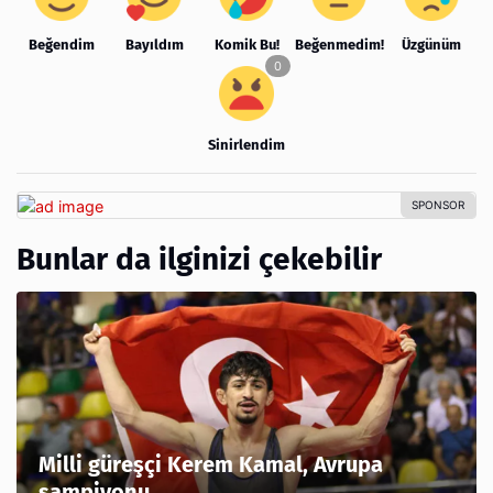
Beğendim
Bayıldım
Komik Bu!
Beğenmedim!
Üzgünüm
Sinirlendim
Bunlar da ilginizi çekebilir
Milli güreşçi Kerem Kamal, Avrupa
şampiyonu