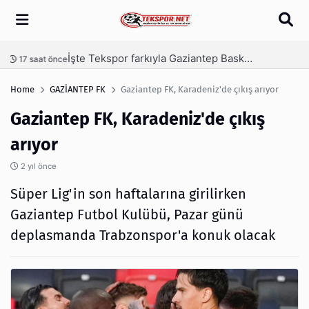
Arama
İşte Tekspor farkıyla Gaziantep Basketbol’un yeni yönetimi
nce
1 gün önce
Home
GAZİANTEP FK
Gaziantep FK, Karadeniz'de çıkış arıyor
Gaziantep FK, Karadeniz'de çıkış
arıyor
2 yıl önce
Süper Lig'in son haftalarına girilirken
Gaziantep Futbol Kulübü, Pazar günü
deplasmanda Trabzonspor'a konuk olacak