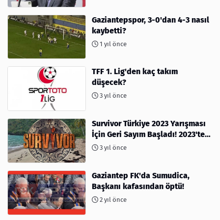
Gaziantepspor, 3-0'dan 4-3 nasıl
kaybetti?
1 yıl önce
TFF 1. Lig'den kaç takım
düşecek?
3 yıl önce
Survivor Türkiye 2023 Yarışması
İçin Geri Sayım Başladı! 2023'te
kimler var?
3 yıl önce
Gaziantep FK'da Sumudica,
Başkanı kafasından öptü!
2 yıl önce