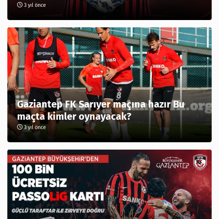
3 yıl önce
Gaziantep FK Sarıyer maçına hazır Bu
maçta kimler oynayacak?
3 yıl önce