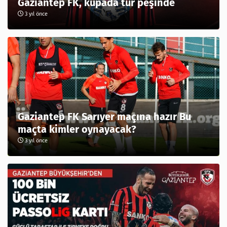
Gaziantep FK, kupada tur peşinde
3 yıl önce
Gaziantep FK Sarıyer maçına hazır Bu
maçta kimler oynayacak?
3 yıl önce