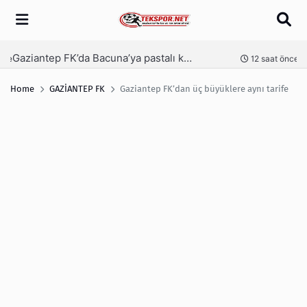
Arama
Gaziantep FK’da Bacuna’ya pastalı karşılama
Ga
nce
12 saat önce
Home
GAZİANTEP FK
Gaziantep FK’dan üç büyüklere aynı tarife