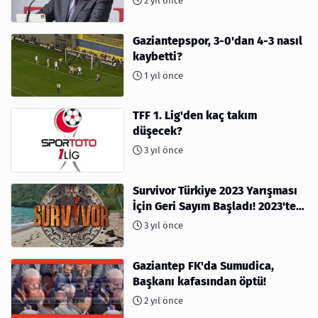
2 yıl önce
Gaziantepspor, 3-0'dan 4-3 nasıl
kaybetti?
1 yıl önce
TFF 1. Lig'den kaç takım
düşecek?
3 yıl önce
Survivor Türkiye 2023 Yarışması
İçin Geri Sayım Başladı! 2023'te
kimler var?
3 yıl önce
Gaziantep FK'da Sumudica,
Başkanı kafasından öptü!
2 yıl önce