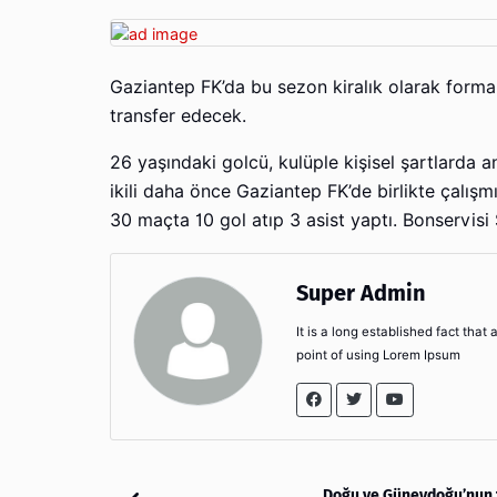
Gaziantep FK’da bu sezon kiralık olarak forma
transfer edecek.
26 yaşındaki golcü, kulüple kişisel şartlarda a
ikili daha önce Gaziantep FK’de birlikte çalış
30 maçta 10 gol atıp 3 asist yaptı. Bonservis
Super Admin
It is a long established fact that
point of using Lorem Ipsum
Doğu ve Güneydoğu’nun 