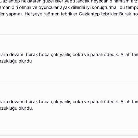
aziantep hakikaten güzel işler yaptı .ancak heyecan dinamizm arz
zaman diri olmalı ve oyuncular ayak dillerini iyi konuşturmalı bu tem
ler yapmalı. Herşeye rağmen tebrikler Gaziantep tebrikler Burak h
ılara devam. burak hoca çok yanlış coktı ve pahalı ödedik. Allah ta
ozukluğu olurdu
ılara devam. burak hoca çok yanlış coktı ve pahalı ödedik. Allah ta
zukluğu olurdu.