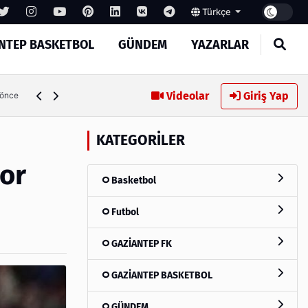
Türkçe
NTEP BASKETBOL
GÜNDEM
YAZARLAR
Memik Yılmaz: "Daha güzel bir futbol seyrettirmek için müc
Videolar
Giriş Yap
 önce
KATEGORILER
yor
Basketbol
Futbol
GAZİANTEP FK
GAZİANTEP BASKETBOL
GÜNDEM