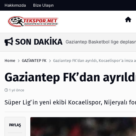
Hakkımızda
Bize Ulaşın
SON DAKIKA
İşte Tekspor farkıyla Gaziantep 
8 saat önce
Home
GAZİANTEP FK
Gaziantep FK’dan ayrıldı, Kocaelispor’a imza a
Gaziantep FK’dan ayrıldı
1 yıl önce
Süper Lig’in yeni ekibi Kocaelispor, Nijeryalı f
PAYLAŞ