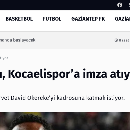
BASKETBOL
FUTBOL
GAZİANTEP FK
GAZİA
Arama
Basketbol’un yeni yönetimi
1 gün
tıyor
, Kocaelispor’a imza atı
orvet David Okereke’yi kadrosuna katmak istiyor.