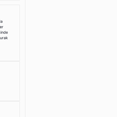
da
er
çinde
burak