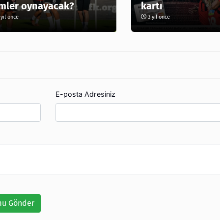
mler oynayacak?
kartı
yıl önce
3 yıl önce
E-posta Adresiniz
u Gönder