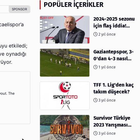
POPÜLER İÇERIKLER
2024-2025 sezonu
caelispor’a
için flaş iddia!
Play-Off sistemi
2 yıl önce
olacak mı?
yu etkiledi;
Gaziantepspor, 3-
 ve oynadığı
0'dan 4-3 nasıl
rüyor.
kaybetti?
1 yıl önce
TFF 1. Lig'den kaç
takım düşecek?
yout. The
3 yıl önce
Survivor Türkiye
2023 Yarışması
İçin Geri Sayım
3 yıl önce
Başladı! 2023'te