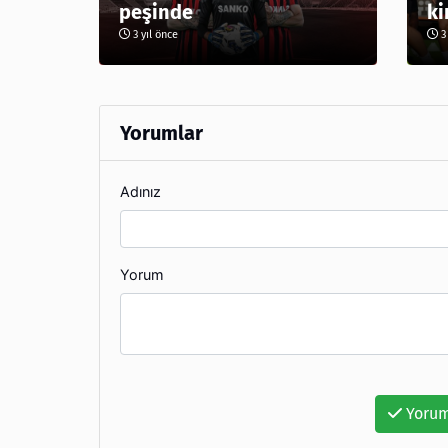
peşinde
ki
3 yıl önce
3 
Yorumlar
Adınız
Yorum
Yorum