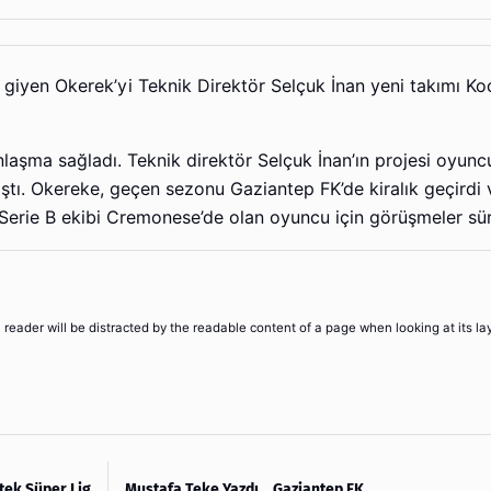
 giyen Okerek’yi Teknik Direktör Selçuk İnan yeni takımı Ko
nlaşma sağladı. Teknik direktör Selçuk İnan’ın projesi oyuncu
mıştı. Okereke, geçen sezonu Gaziantep FK’de kiralık geçirdi
i Serie B ekibi Cremonese’de olan oyuncu için görüşmeler sü
 a reader will be distracted by the readable content of a page when looking at its la
tek Süper Lig
Mustafa Teke Yazdı… Gaziantep FK