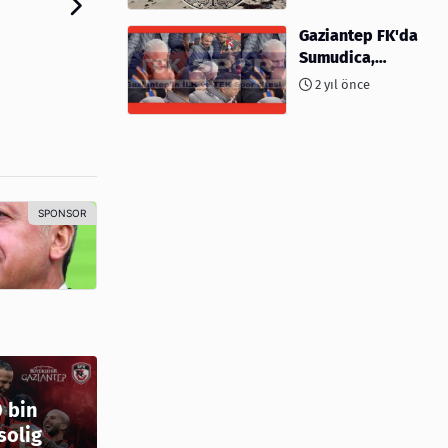
kimler var?
Gaziantep FK'da
Sumudica,
Başkanı
2 yıl önce
kafasından öptü!
0 bin
solig