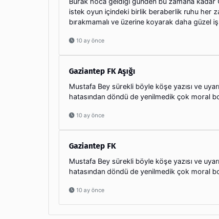
Burak hoca geldiği günden bu zamana kadar G
istek oyun içindeki birlik beraberlik ruhu her 
bırakmamalı ve üzerine koyarak daha güzel iş
10 ay önce
Gaziantep FK Aşığı
Mustafa Bey sürekli böyle köşe yazısı ve uyar
hatasından döndü de yenilmedik çok moral b
10 ay önce
Gaziantep FK
Mustafa Bey sürekli böyle köşe yazısı ve uyar
hatasından döndü de yenilmedik çok moral bo
10 ay önce