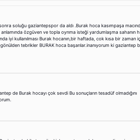
sonra soluğu gaziantepspor da aldı .Burak hoca kasımpaşa macın
un anlamında özgüven ve topla oynma isteği yardumlaşma sahanın h
a iyi kullanılması Burak hocanın,bir haftada, cok kısa bir zaman i
 gönülden tebrikler BURAK hoca başarılar.inanıyorum ki gaziantep 
antep de Burak hocayı çok sevdi Bu sonuçların tesadüf olmadığını
orum.