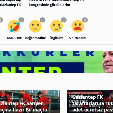
 Gaziantep FK
kongresinde gördüklerim
Komik Bu!
Beğenmedim!
Üzgünüm
Sinirlendim
Gaziantep FK
ziantep FK Sarıyer
taraftarlarına 10
çına hazır Bu maçta
adet ücretsiz pas