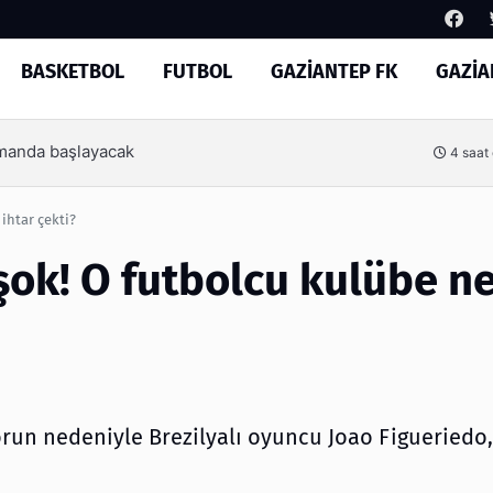
BASKETBOL
FUTBOL
GAZİANTEP FK
GAZİA
Arama
Basketbol’un yeni yönetimi
21 saat
ihtar çekti?
şok! O futbolcu kulübe n
run nedeniyle Brezilyalı oyuncu Joao Figueriedo,