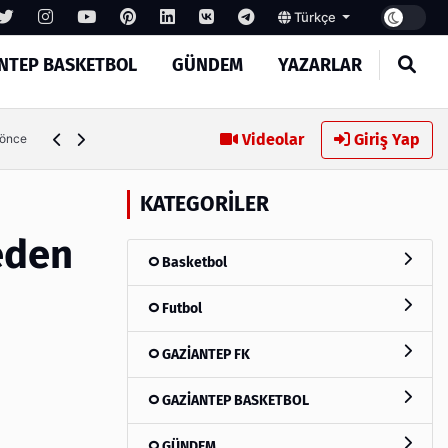
Türkçe
NTEP BASKETBOL
GÜNDEM
YAZARLAR
Memik Yılmaz: "Daha güzel bir futbol seyrettirmek için müc
Videolar
Giriş Yap
 önce
KATEGORILER
eden
Basketbol
Futbol
GAZİANTEP FK
GAZİANTEP BASKETBOL
GÜNDEM