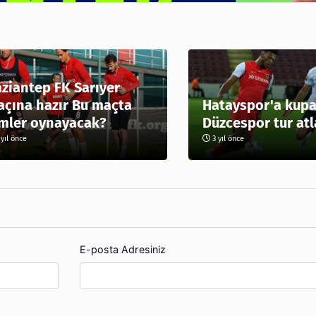
ziantep FK Sarıyer
çına hazır Bu maçta
Hatayspor'a kupa
mler oynayacak?
Düzcespor tur atl
yıl önce
3 yıl önce
E-posta Adresiniz