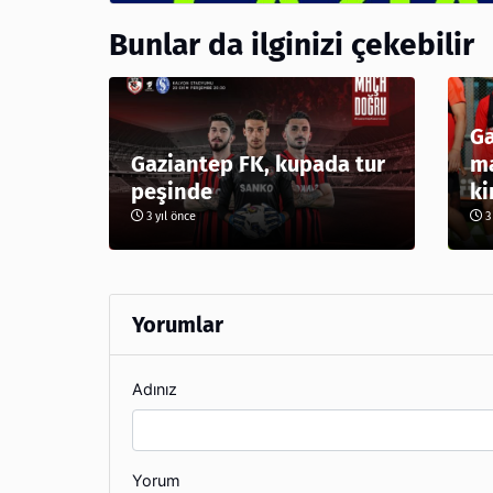
Bunlar da ilginizi çekebilir
Ga
Gaziantep FK, kupada tur
ma
peşinde
ki
3 yıl önce
3 
Yorumlar
Adınız
Yorum