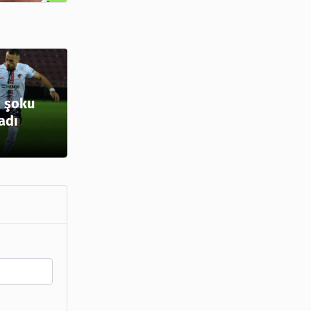
 şoku
adı