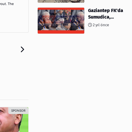
yout. The
kimler var?
Gaziantep FK'da
Sumudica,
Başkanı
2 yıl önce
kafasından öptü!