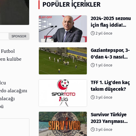
POPÜLER İÇERIKLER
2024-2025 sezonu
için flaş iddia!
Play-Off sistemi
2 yıl önce
olacak mı?
Gaziantepspor, 3-
 Futbol
0'dan 4-3 nasıl
ren kulübe
kaybetti?
1 yıl önce
TFF 1. Lig'den kaç
lcu
takım düşecek?
edo alacağını
3 yıl önce
alacağı
bü
Survivor Türkiye
2023 Yarışması
İçin Geri Sayım
3 yıl önce
Başladı! 2023'te