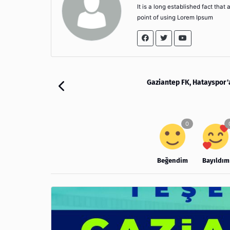
It is a long established fact that
point of using Lorem Ipsum
Gaziantep FK, Hatayspor'a
Beğendim
Bayıldım