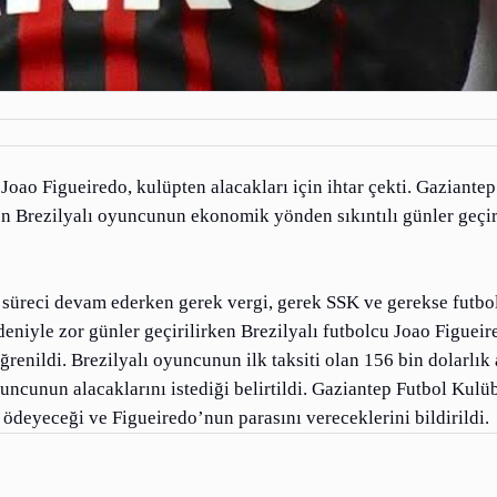
oao Figueiredo, kulüpten alacakları için ihtar çekti. Gaziantep
yen Brezilyalı oyuncunun ekonomik yönden sıkıntılı günler geçi
süreci devam ederken gerek vergi, gerek SSK ve gerekse futbo
iyle zor günler geçirilirken Brezilyalı futbolcu Joao Figueir
renildi. Brezilyalı oyuncunun ilk taksiti olan 156 bin dolarlık 
uncunun alacaklarını istediği belirtildi. Gaziantep Futbol Kulü
n ödeyeceği ve Figueiredo’nun parasını vereceklerini bildirildi.