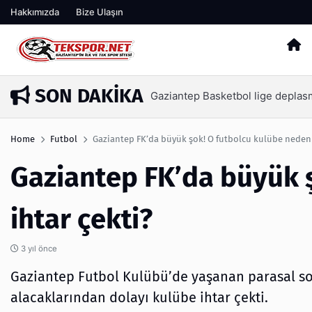
Hakkımızda
Bize Ulaşın
SON DAKIKA
İşte Tekspor farkıyla Gaziantep 
4 saat önce
Home
Futbol
Gaziantep FK’da büyük şok! O futbolcu kulübe neden 
Gaziantep FK’da büyük 
ihtar çekti?
3 yıl önce
Gaziantep Futbol Kulübü’de yaşanan parasal so
alacaklarından dolayı kulübe ihtar çekti.