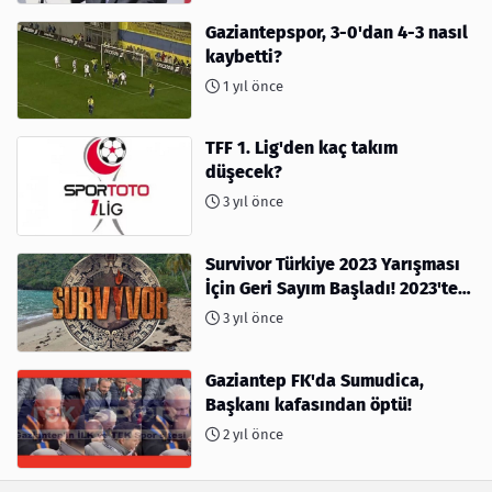
Gaziantepspor, 3-0'dan 4-3 nasıl
kaybetti?
1 yıl önce
TFF 1. Lig'den kaç takım
düşecek?
3 yıl önce
Survivor Türkiye 2023 Yarışması
İçin Geri Sayım Başladı! 2023'te
kimler var?
3 yıl önce
Gaziantep FK'da Sumudica,
Başkanı kafasından öptü!
2 yıl önce