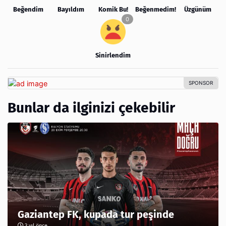
Beğendim
Bayıldım
Komik Bu!
Beğenmedim!
Üzgünüm
Sinirlendim
Bunlar da ilginizi çekebilir
Gaziantep FK, kupada tur peşinde
3 yıl önce