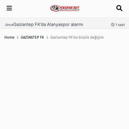
Arama
Gaziantep FK’da Alanyaspor alarmı
nce
1 saat önce
Home
GAZİANTEP FK
Gaziantep FK'da büyük değişim