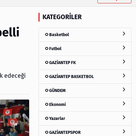
KATEGORILER
elli
Basketbol
Futbol
GAZİANTEP FK
uk edeceği
GAZİANTEP BASKETBOL
GÜNDEM
Ekonomi
Yazarlar
GAZİANTEPSPOR