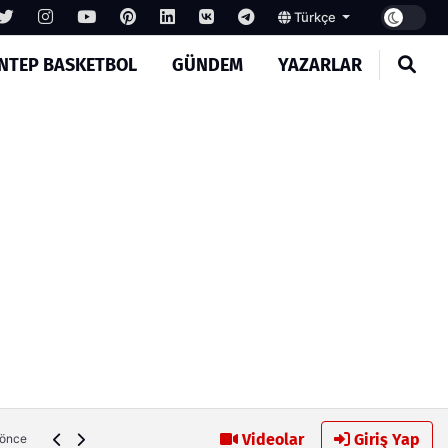
Türkçe
NTEP BASKETBOL
GÜNDEM
YAZARLAR
Gaziantep FK’da Alanyaspor alarmı
Videolar
Giriş Yap
 önce