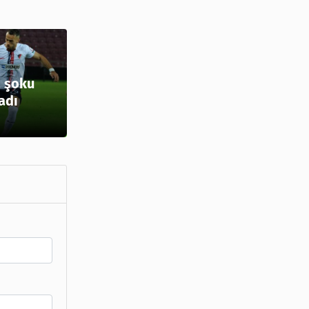
 şoku
adı