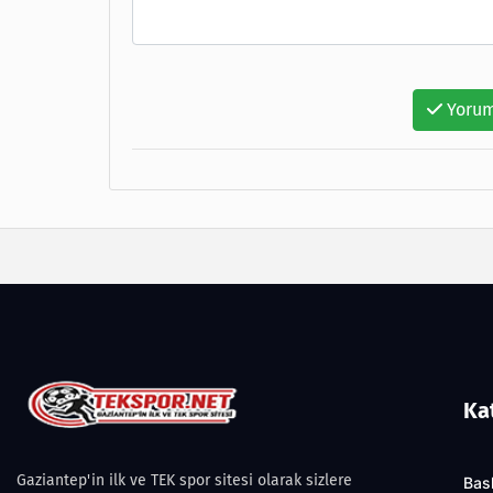
Yorum
Ka
Gaziantep'in ilk ve TEK spor sitesi olarak sizlere
Bas