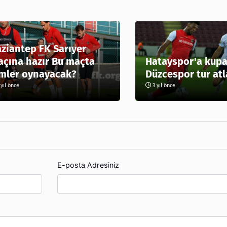
ziantep FK Sarıyer
çına hazır Bu maçta
Hatayspor'a kupa
mler oynayacak?
Düzcespor tur atl
yıl önce
3 yıl önce
E-posta Adresiniz