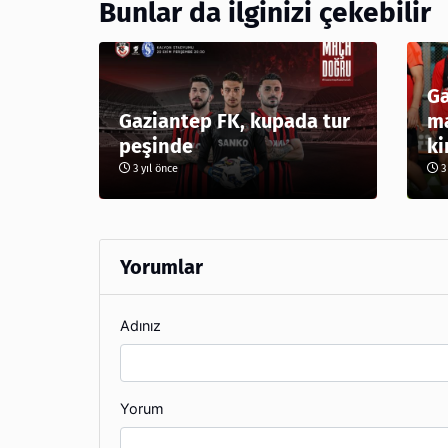
Bunlar da ilginizi çekebilir
Ga
Gaziantep FK, kupada tur
ma
peşinde
ki
3 yıl önce
3 
Yorumlar
Adınız
Yorum