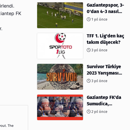
Gaziantepspor, 3-
rlendi.
0'dan 4-3 nasıl
ziantep FK
kaybetti?
1 yıl önce
r.
TFF 1. Lig'den kaç
takım düşecek?
3 yıl önce
Survivor Türkiye
2023 Yarışması
İçin Geri Sayım
3 yıl önce
Başladı! 2023'te
kimler var?
Gaziantep FK'da
Sumudica,
Başkanı
2 yıl önce
kafasından öptü!
yout. The