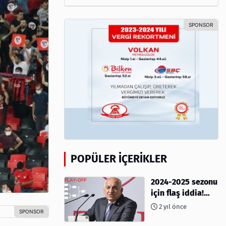
POPÜLER İÇERIKLER
2024-2025 sezonu
için flaş iddia!
Play-Off sistemi
2 yıl önce
olacak mı?