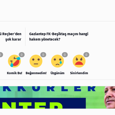
ştü Reçber'den
Gaziantep FK-Beşiktaş maçını hangi
şok karar
hakem yönetecek?
Komik Bu!
Beğenmedim!
Üzgünüm
Sinirlendim