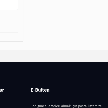
ar
E-Bülten
Son güncellemeleri almak için posta listemize