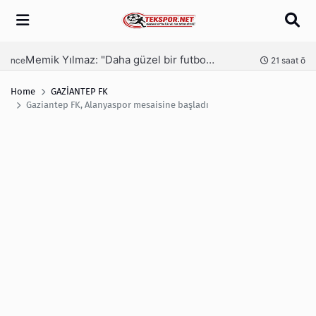
Arama
Memik Yılmaz: "Daha güzel bir futbol seyrettirmek için mücadele ediyoruz"
nce
21 saat önce
Home
GAZİANTEP FK
Gaziantep FK, Alanyaspor mesaisine başladı