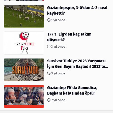
Gaziantepspor, 3-0'dan 4-3 nasıl
kaybetti?
1 yıl önce
TFF 1. Lig'den kaç takım
düşecek?
3 yıl önce
Survivor Türkiye 2023 Yarışması
İçin Geri Sayım Başladı! 2023'te
kimler var?
3 yıl önce
Gaziantep FK'da Sumudica,
Başkanı kafasından öptü!
2 yıl önce