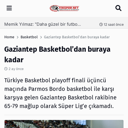
Arama
Bozgeyik: Gaziantep İçin Önemli Spor Yatırımları Yolda
Ga
nce
12 saat önce
Home
Basketbol
Gaziantep Basketbol’dan buraya kadar
Gaziantep Basketbol’dan buraya
kadar
2 ay önce
Türkiye Basketbol playoff finali üçüncü
maçında Parmos Bordo basketbol ile karşı
karşıya gelen Gaziantep Basketbol rakibine
65-79 mağlup olarak Süper Lig‘e çıkamadı.