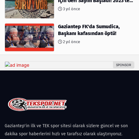
İçin Geri Sayım Başladı! 2023'te
kimler var?
3 yıl önce
Gaziantep FK'da Sumudica,
Başkanı kafasından öptü!
2 yıl önce
Gaziantep'in ilk ve TEK spor sitesi olarak sizlere güncel ve son
dakika spor haberlerini hızlı ve tarafsız olarak ulaştırıyoruz.