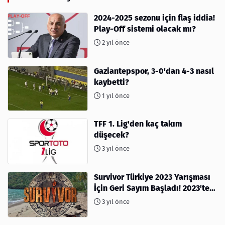
2024-2025 sezonu için flaş iddia!
Play-Off sistemi olacak mı?
2 yıl önce
Gaziantepspor, 3-0'dan 4-3 nasıl
kaybetti?
1 yıl önce
TFF 1. Lig'den kaç takım
düşecek?
3 yıl önce
Survivor Türkiye 2023 Yarışması
İçin Geri Sayım Başladı! 2023'te
kimler var?
3 yıl önce