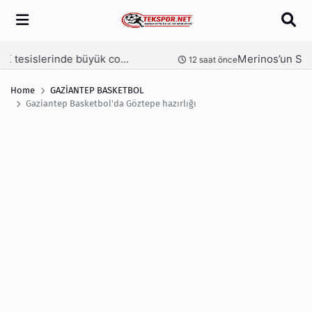
Arama
Merinos’un Sultanları yemekte buluştu
nce
1 gün önce
Home
GAZİANTEP BASKETBOL
Gaziantep Basketbol'da Göztepe hazırlığı