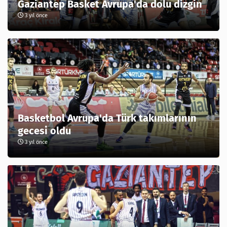
Gaziantep Basket Avrupa'da dolu dizgin
3 yıl önce
Basketbol Avrupa'da Türk takımlarının
gecesi oldu
3 yıl önce