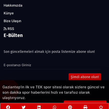
Hakkımızda
Künye
Bize Ulaşın
RSS
E-Bülten
Son güncellemeleri almak için posta listemize abone olun!
Şimdi abone olun!
Gaziantep'in ilk ve TEK spor sitesi olarak sizlere güncel ve
son dakika spor haberlerini hızlı ve tarafsız olarak
ulaştırıyoruz.
Copyright 2022© - Allright reserved.
Çerezleri Kabul Et