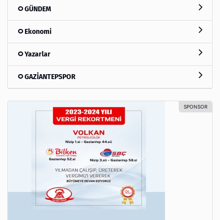
GÜNDEM
Ekonomi
Yazarlar
GAZİANTEPSPOR