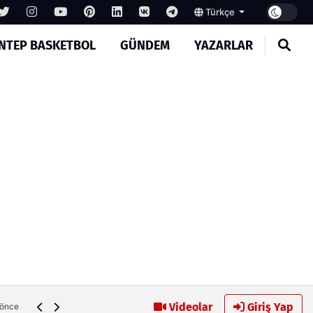
Türkçe
NTEP BASKETBOL
GÜNDEM
YAZARLAR
Memik Yılmaz, Gaziantep FK için kesenin ağzını açtı
Videolar
Giriş Yap
 önce