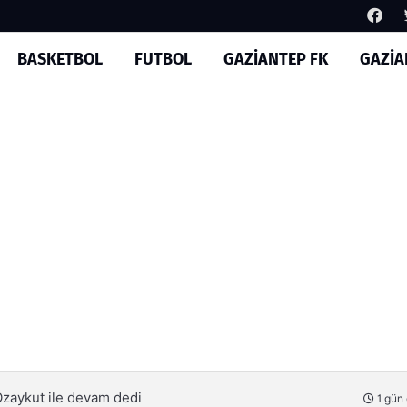
BASKETBOL
FUTBOL
GAZİANTEP FK
GAZİA
im yapılıyor
1 gün