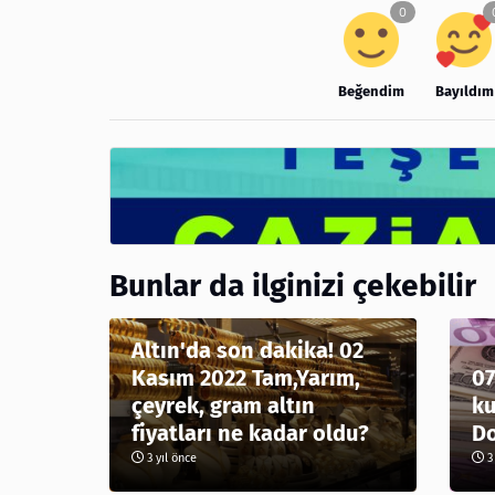
Beğendim
Bayıldım
Bunlar da ilginizi çekebilir
Altın'da son dakika! 02
Kasım 2022 Tam,Yarım,
07
çeyrek, gram altın
ku
fiyatları ne kadar oldu?
Do
3 yıl önce
3 