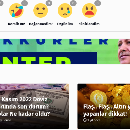
Komik Bu!
Beğenmedim!
Üzgünüm
Sinirlendim
 Kasım 2022 Döviz
runda son durum?
Flaş.. Flaş.. Altın 
lar Ne kadar oldu?
yapanlar dikkat!
yıl önce
3 yıl önce