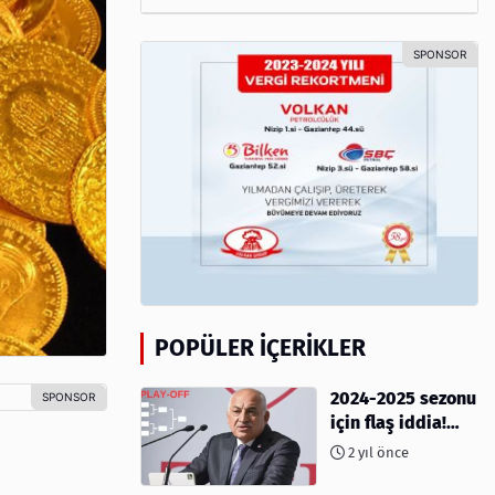
POPÜLER İÇERIKLER
2024-2025 sezonu
için flaş iddia!
Play-Off sistemi
2 yıl önce
olacak mı?