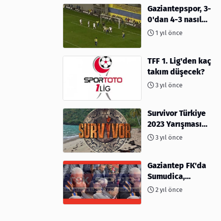
Gaziantepspor, 3-
0'dan 4-3 nasıl
kaybetti?
1 yıl önce
TFF 1. Lig'den kaç
takım düşecek?
3 yıl önce
Survivor Türkiye
2023 Yarışması
İçin Geri Sayım
3 yıl önce
Başladı! 2023'te
kimler var?
Gaziantep FK'da
Sumudica,
Başkanı
2 yıl önce
kafasından öptü!