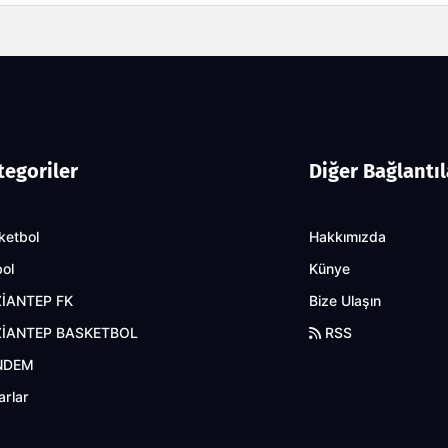
tegoriler
Diğer Bağlantıl
ketbol
Hakkımızda
bol
Künye
İANTEP FK
Bize Ulaşın
İANTEP BASKETBOL
RSS
NDEM
arlar