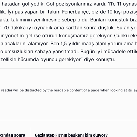
 hatadan gol yedik. Gol pozisyonlarımız vardı. 11’e 11 oyna
dık. İyi pas yapan bir takım Fenerbahçe, biz de 10 kişi pozi
ıraktı, takımının yenilmesine sebep oldu. Bunları konuştuk bi
. 70 dakika iyi oynadık ama karttan sonra düştük. Şu an yö
r yönetim gelirse oturup konuşmamız gerekiyor. Çünkü eks
 alacaklarını alamıyor. Ben 1,5 yıldır maaş alamıyorum ama 
olumsuzlukları sahaya yansıtmadı. Bugün iyi mücadele ettil
Özellikle hücumda oyuncu gerekiyor” diye konuştu.
 a reader will be distracted by the readable content of a page when looking at its la
açından sonra
Gaziantep FK'nın başkanı kim oluyor?