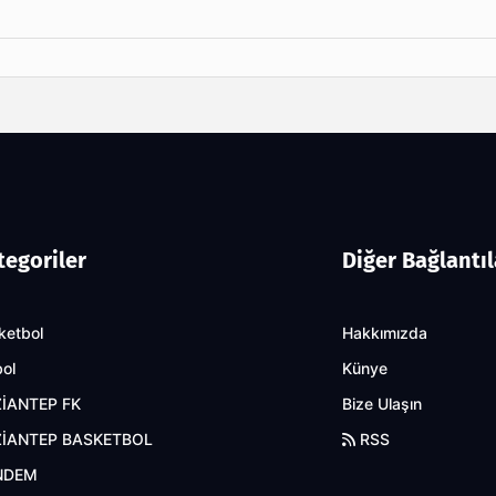
tegoriler
Diğer Bağlantıl
ketbol
Hakkımızda
bol
Künye
İANTEP FK
Bize Ulaşın
İANTEP BASKETBOL
RSS
NDEM