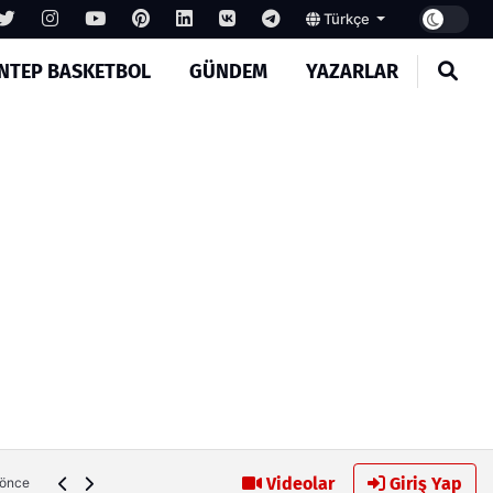
Türkçe
NTEP BASKETBOL
GÜNDEM
YAZARLAR
Gaziantep FK’da Alanyaspor alarmı
Videolar
Giriş Yap
 önce