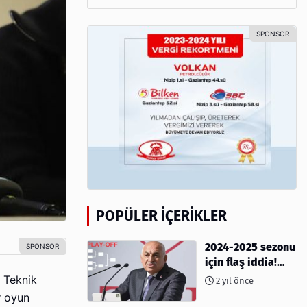
POPÜLER İÇERIKLER
2024-2025 sezonu
için flaş iddia!
Play-Off sistemi
 Teknik
2 yıl önce
olacak mı?
r oyun