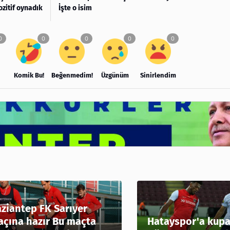
ozitif oynadık
İşte o isim
Komik Bu!
Beğenmedim!
Üzgünüm
Sinirlendim
ziantep FK Sarıyer
çına hazır Bu maçta
Hatayspor'a kupa