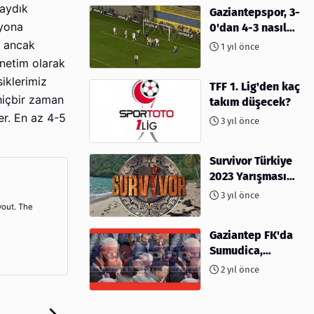
saydık
Gaziantepspor, 3-
syona
0'dan 4-3 nasıl
kaybetti?
z ancak
1 yıl önce
netim olarak
iklerimiz
TFF 1. Lig'den kaç
hiçbir zaman
takım düşecek?
er. En az 4-5
3 yıl önce
Survivor Türkiye
2023 Yarışması
İçin Geri Sayım
3 yıl önce
Başladı! 2023'te
yout. The
kimler var?
Gaziantep FK'da
Sumudica,
Başkanı
2 yıl önce
kafasından öptü!