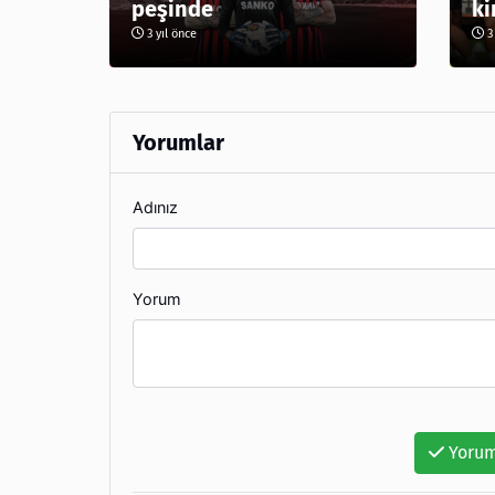
peşinde
ki
3 yıl önce
3 
Yorumlar
Adınız
Yorum
Yorum