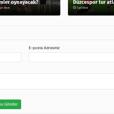
mler oynayacak?
Düzcespor tur atl
yıl önce
3 yıl önce
E-posta Adresiniz
u Gönder