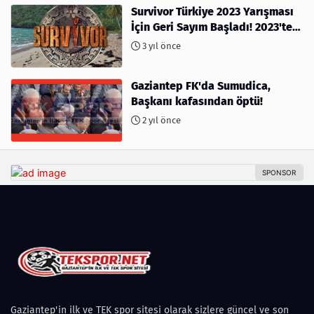
Survivor Türkiye 2023 Yarışması
İçin Geri Sayım Başladı! 2023'te
kimler var?
3 yıl önce
Gaziantep FK'da Sumudica,
Başkanı kafasından öptü!
2 yıl önce
Gaziantep'in ilk ve TEK spor sitesi olarak sizlere güncel ve son