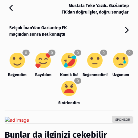
Mustafa Teke Yazdı.. Gaziantep
FK’dan doğru işler, doğru sonuçlar
Selçuk İnan'dan Gaziantep FK
maçından sonra net konuştu
Beğendim
Bayıldım
Komik Bu!
Beğenmedim!
Üzgünüm
Sinirlendim
Bunlar da ilginizi çekebilir