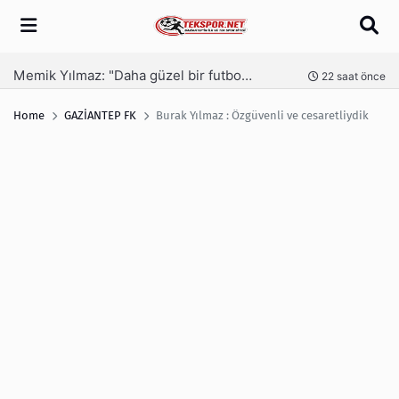
Arama
Memik Yılmaz: "Daha güzel bir futbol seyrettirmek için mücadele ediyoruz"
nce
22 saat önce
Home
GAZİANTEP FK
Burak Yılmaz : Özgüvenli ve cesaretliydik