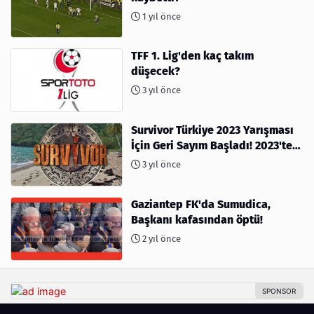
1 yıl önce
TFF 1. Lig'den kaç takım
düşecek?
3 yıl önce
Survivor Türkiye 2023 Yarışması
İçin Geri Sayım Başladı! 2023'te
kimler var?
3 yıl önce
Gaziantep FK'da Sumudica,
Başkanı kafasından öptü!
2 yıl önce