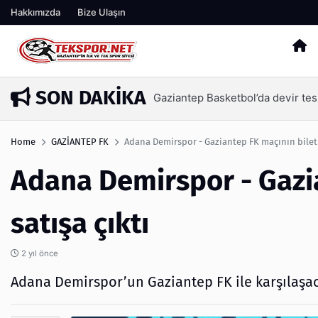
Hakkımızda
Bize Ulaşın
SON DAKIKA
Memik Yılmaz, Gaziantep FK için 
4 saat önce
Home
GAZİANTEP FK
Adana Demirspor - Gaziantep FK maçının biletle
Adana Demirspor - Gazia
satışa çıktı
2 yıl önce
Adana Demirspor’un Gaziantep FK ile karşılaşacağ