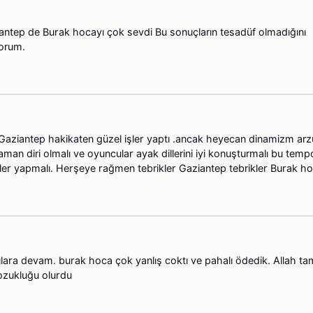
antep de Burak hocayı çok sevdi Bu sonuçların tesadüf olmadığını
orum.
aziantep hakikaten güzel işler yaptı .ancak heyecan dinamizm arz
zaman diri olmalı ve oyuncular ayak dillerini iyi konuşturmalı bu tem
ler yapmalı. Herşeye rağmen tebrikler Gaziantep tebrikler Burak h
ılara devam. burak hoca çok yanlış coktı ve pahalı ödedik. Allah ta
ozukluğu olurdu