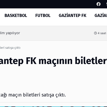
BASKETBOL
FUTBOL
GAZİANTEP FK
GAZİA
Arama
kesenin ağzını açtı
8 saat
ri satışa çıktı
ntep FK maçının biletler
ı maçın biletleri satışa çıktı.