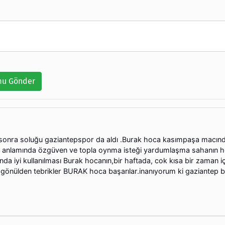
u Gönder
sonra soluğu gaziantepspor da aldı .Burak hoca kasımpaşa macın
un anlamında özgüven ve topla oynma isteği yardumlaşma sahanın h
a iyi kullanılması Burak hocanın,bir haftada, cok kısa bir zaman i
 gönülden tebrikler BURAK hoca başarılar.inanıyorum ki gaziantep 