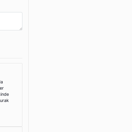
da
er
çinde
burak