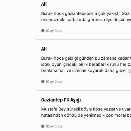
Ali
Burak hoca gaziantepspor a çok yakıştı .Gazi
önümüzdeki haftalarda görürüz diye düşünüy
10 ay önce
Ali
Burak hoca geldiği günden bu zamana kadar G
istek oyun içindeki birlik beraberlik ruhu her 
bırakmamalı ve üzerine koyarak daha güzel iş
10 ay önce
Gaziantep FK Aşığı
Mustafa Bey sürekli böyle köşe yazısı ve uyar
hatasından döndü de yenilmedik çok moral b
10 ay önce