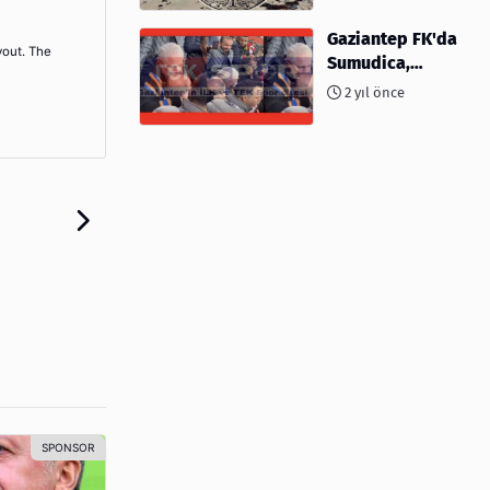
kimler var?
Gaziantep FK'da
yout. The
Sumudica,
Başkanı
2 yıl önce
kafasından öptü!