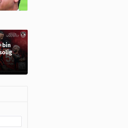
0 bin
solig