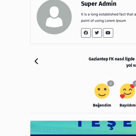
Super Admin
It is a long established fact that
point of using Lorem Ipsum
Gaziantep FK nasıl ligde
yol 
Beğendim
Bayıldım