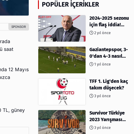
POPÜLER İÇERIKLER
2024-2025 sezonu
için flaş iddia!
Play-Off sistemi
2 yıl önce
olacak mı?
ırada
ü saat
Gaziantepspor, 3-
0'dan 4-3 nasıl
kaybetti?
1 yıl önce
'nda 12 Mayıs
nızca
TFF 1. Lig'den kaç
takım düşecek?
3 yıl önce
50 TL, güney
Survivor Türkiye
2023 Yarışması
İçin Geri Sayım
3 yıl önce
Başladı! 2023'te