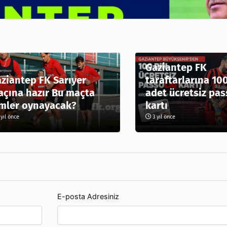
Gaziantep FK
ziantep FK Sarıyer
taraftarlarına 10
çına hazır Bu maçta
adet ücretsiz pas
mler oynayacak?
kartı
yıl önce
3 yıl önce
E-posta Adresiniz