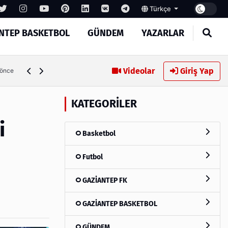
Türkçe
NTEP BASKETBOL
GÜNDEM
YAZARLAR
Gaziantep FK'da Juninho Bacuna sürprizi
Videolar
Giriş Yap
 önce
KATEGORILER
i
Basketbol
Futbol
GAZİANTEP FK
GAZİANTEP BASKETBOL
GÜNDEM