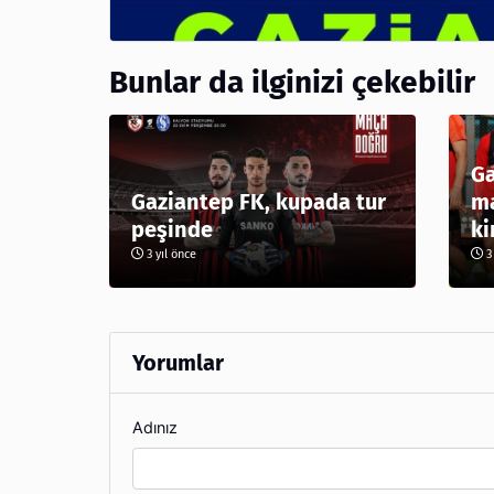
Bunlar da ilginizi çekebilir
Ga
Gaziantep FK, kupada tur
ma
peşinde
ki
3 yıl önce
3 
Yorumlar
Adınız