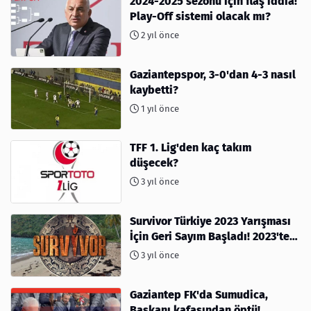
2024-2025 sezonu için flaş iddia!
Play-Off sistemi olacak mı?
2 yıl önce
Gaziantepspor, 3-0'dan 4-3 nasıl
kaybetti?
1 yıl önce
TFF 1. Lig'den kaç takım
düşecek?
3 yıl önce
Survivor Türkiye 2023 Yarışması
İçin Geri Sayım Başladı! 2023'te
kimler var?
3 yıl önce
Gaziantep FK'da Sumudica,
Başkanı kafasından öptü!