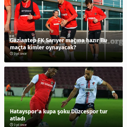
Gaziantep FK Sarıyer maçına hazır Bu
maçta kimler oynayacak?
3 yıl önce
Hatayspor'a kupa şoku Düzcespor tur
atladı
3 yıl önce