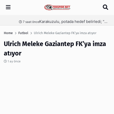
Arama
Karakuzulu, potada hedef belirledi; "O sene bu sene"
nce
7 saat önce
Home
Futbol
Ulrich Meleke Gaziantep FK’ya imza atıyor
Ulrich Meleke Gaziantep FK’ya imza
atıyor
1 ay önce