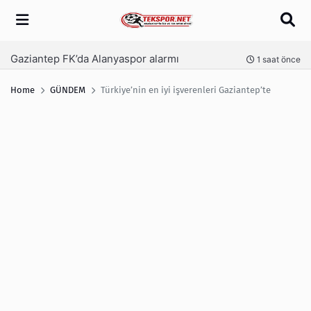
Arama
Gaziantep FK’da Alanyaspor alarmı
nce
1 saat önce
Home
GÜNDEM
Türkiye’nin en iyi işverenleri Gaziantep’te