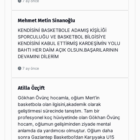
7 ay önce
Mehmet Metin Sinanoğlu
KENDİSİNİ BASKETBOLE ADAMIŞ KİŞİLİĞİ
SPORCULUĞU VE BASKETBOL BİLGİSİYE
KENDİSİNİ KABUL ETTİRMİŞ KARDEŞİMİN YOLU
BAHTI HER DAİM AÇIK OLSUN.BAŞARILARININ
DEVAMINI DİLERİM
7 ay önce
Atilla Özçift
Gökhan Övünç hocamla, oğlum Mert’in
basketbola olan ilgisini,akademik olarak
geliştirmesi sürecinde tanıştım. Tam bir
profesyonel koç hüviyetinde olan Gökhan Övünç
hocam, oğlumun gelişiminden ziyade mental
anlamda da yardımcısı olmuştur. Oğlum daha
sonra Gaziantep Basketbol’dan Karşıyaka U15