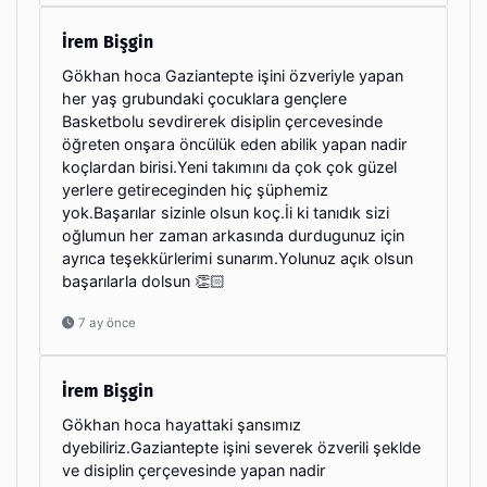
İrem Bişgin
Gökhan hoca Gaziantepte işini özveriyle yapan
her yaş grubundaki çocuklara gençlere
Basketbolu sevdirerek disiplin çercevesinde
öğreten onşara öncülük eden abilik yapan nadir
koçlardan birisi.Yeni takımını da çok çok güzel
yerlere getireceginden hiç şüphemiz
yok.Başarılar sizinle olsun koç.İi ki tanıdık sizi
oğlumun her zaman arkasında durdugunuz için
ayrıca teşekkürlerimi sunarım.Yolunuz açık olsun
başarılarla dolsun 👏🏻
7 ay önce
İrem Bişgin
Gökhan hoca hayattaki şansımız
dyebiliriz.Gaziantepte işini severek özverili şeklde
ve disiplin çerçevesinde yapan nadir