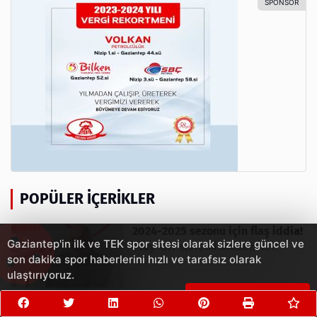
POPÜLER İÇERIKLER
2024-2025 sezonu için flaş iddia!
Gaziantep'in ilk ve TEK spor sitesi olarak sizlere güncel ve
Play-Off sistemi olacak mı?
son dakika spor haberlerini hızlı ve tarafsız olarak
2 yıl önce
ulaştırıyoruz.
Çerezleri Kabul Et
Gaziantepspor, 3-0'dan 4-3 nasıl