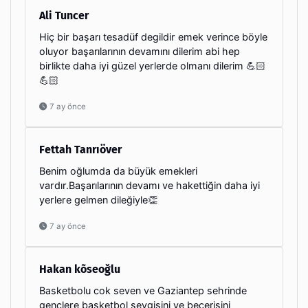
Ali Tuncer
Hiç bir başarı tesadüf degildir emek verince böyle
oluyor başarılarının devamını dilerim abi hep
birlikte daha iyi güzel yerlerde olmanı dilerim 💪🏻
💪🏻
7 ay önce
Fettah Tanrıöver
Benim oğlumda da büyük emekleri
vardır.Başarılarının devamı ve hakettiğin daha iyi
yerlere gelmen dileğiyle👏
7 ay önce
Hakan kõseoğlu
Basketbolu cok seven ve Gaziantep sehrinde
genclere basketbol sevgisini ve becerisini