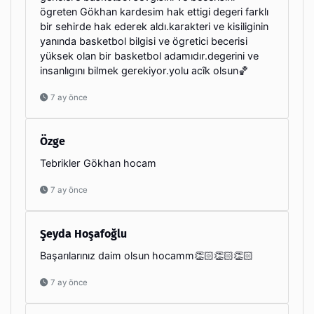
ögreten Gökhan kardesim hak ettigi degeri farklı
bir sehirde hak ederek aldı.karakteri ve kisiliginin
yanında basketbol bilgisi ve ögretici becerisi
yüksek olan bir basketbol adamıdır.degerini ve
insanlıgını bilmek gerekiyor.yolu acîk olsun🏀
7 ay önce
Özge
Tebrikler Gökhan hocam
7 ay önce
Şeyda Hoşafoğlu
Başarılarınız daim olsun hocamm👏🏻👏🏻👏🏻
7 ay önce