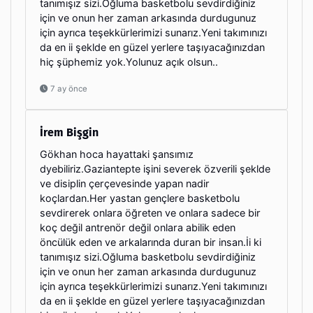
tanımışız sizi.Oğluma basketbolu sevdirdiğiniz
için ve onun her zaman arkasında durdugunuz
için ayrıca teşekkürlerimizi sunarız.Yeni takımınızı
da en ii şeklde en güzel yerlere taşıyacağınızdan
hiç şüphemiz yok.Yolunuz açık olsun..
7 ay önce
İrem Bişgin
Gökhan hoca hayattaki şansımız
dyebiliriz.Gaziantepte işini severek özverili şeklde
ve disiplin çerçevesinde yapan nadir
koçlardan.Her yastan gençlere basketbolu
sevdirerek onlara öğreten ve onlara sadece bir
koç değil antrenör değil onlara abilik eden
öncülük eden ve arkalarında duran bir insan.İi ki
tanımışız sizi.Oğluma basketbolu sevdirdiğiniz
için ve onun her zaman arkasında durdugunuz
için ayrıca teşekkürlerimizi sunarız.Yeni takımınızı
da en ii şeklde en güzel yerlere taşıyacağınızdan