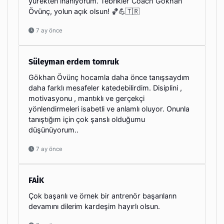
yürekten inanıyorum. Tebrikler Coach Gökhan
Övünç, yolun açık olsun! 🏀💪🇹🇷
7 ay önce
Süleyman erdem tomruk
Gökhan Övünç hocamla daha önce tanışsaydım
daha farklı mesafeler katedebilirdim. Disiplini ,
motivasyonu , mantıklı ve gerçekçi
yönlendirmeleri isabetli ve anlamlı oluyor. Onunla
tanıştığım için çok şanslı olduğumu
düşünüyorum..
7 ay önce
FAİK
Çok başarılı ve örnek bir antrenör başarıların
devamını dilerim kardeşim hayırlı olsun.