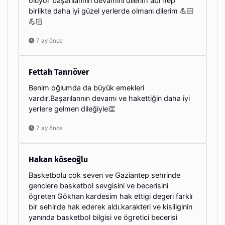
oluyor başarılarının devamını dilerim abi hep
birlikte daha iyi güzel yerlerde olmanı dilerim 💪🏻
💪🏻
7 ay önce
Fettah Tanrıöver
Benim oğlumda da büyük emekleri
vardır.Başarılarının devamı ve hakettiğin daha iyi
yerlere gelmen dileğiyle👏
7 ay önce
Hakan kõseoğlu
Basketbolu cok seven ve Gaziantep sehrinde
genclere basketbol sevgisini ve becerisini
ögreten Gökhan kardesim hak ettigi degeri farklı
bir sehirde hak ederek aldı.karakteri ve kisiliginin
yanında basketbol bilgisi ve ögretici becerisi