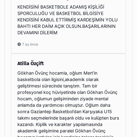
KENDİSİNİ BASKETBOLE ADAMIŞ KİŞİLİĞİ
SPORCULUĞU VE BASKETBOL BİLGİSİYE
KENDİSİNİ KABUL ETTİRMİŞ KARDEŞİMİN YOLU
BAHTI HER DAİM AÇIK OLSUN.BAŞARILARININ
DEVAMINI DİLERİM
7 ay önce
Atilla Özçift
Gökhan Övünç hocamla, oğlum Mert’in
basketbola olan ilgisini,akademik olarak
geliştirmesi sürecinde tanıştım. Tam bir
profesyonel koç hüviyetinde olan Gökhan Övünç
hocam, oğlumun gelişiminden ziyade mental
anlamda da yardımcısı olmuştur. Oğlum daha
sonra Gaziantep Basketbol’dan Karşıyaka U15
takımı seçmelerinde başarılı oldu ve kulüpten burs
kazandı. Kişilik ve karakter yapılamasında
akademik gelişimine paralel Gökhan Övünç