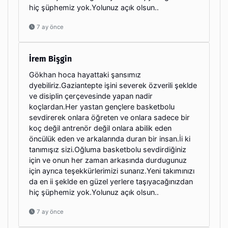
hiç şüphemiz yok.Yolunuz açık olsun..
7 ay önce
İrem Bişgin
Gökhan hoca hayattaki şansımız
dyebiliriz.Gaziantepte işini severek özverili şeklde
ve disiplin çerçevesinde yapan nadir
koçlardan.Her yastan gençlere basketbolu
sevdirerek onlara öğreten ve onlara sadece bir
koç değil antrenör değil onlara abilik eden
öncülük eden ve arkalarında duran bir insan.İi ki
tanımışız sizi.Oğluma basketbolu sevdirdiğiniz
için ve onun her zaman arkasında durdugunuz
için ayrıca teşekkürlerimizi sunarız.Yeni takımınızı
da en ii şeklde en güzel yerlere taşıyacağınızdan
hiç şüphemiz yok.Yolunuz açık olsun..
7 ay önce