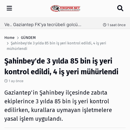
Arama
Ve.. Gaziantep FK'ya tecrübeli golcü! Serdar Dursun imzaladı
nce
1 saat önce
Home
GÜNDEM
Şahinbey'de 3 yılda 85 bin iş yeri kontrol edildi, 4 iş yeri
mühürlendi
Şahinbey'de 3 yılda 85 bin iş yeri
kontrol edildi, 4 iş yeri mühürlendi
1 ay önce
Gaziantep'in Şahinbey ilçesinde zabıta
ekiplerince 3 yılda 85 bin iş yeri kontrol
edilirken, kurallara uymayan işletmelere
yasal işlem uygulandı.