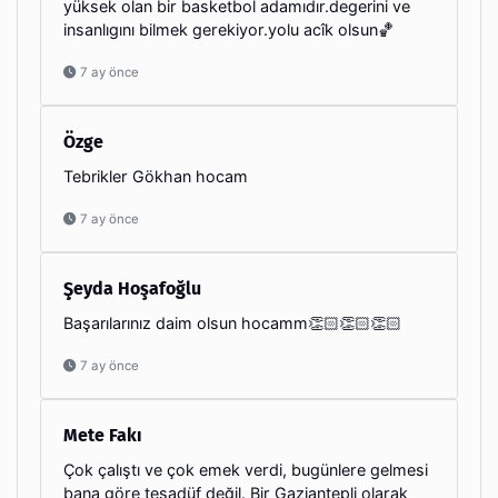
yüksek olan bir basketbol adamıdır.degerini ve
insanlıgını bilmek gerekiyor.yolu acîk olsun🏀
7 ay önce
Özge
Tebrikler Gökhan hocam
7 ay önce
Şeyda Hoşafoğlu
Başarılarınız daim olsun hocamm👏🏻👏🏻👏🏻
7 ay önce
Mete Fakı
Çok çalıştı ve çok emek verdi, bugünlere gelmesi
bana göre tesadüf değil. Bir Gaziantepli olarak