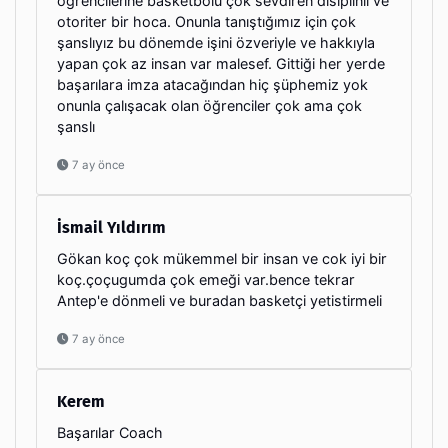
öğrencilerine basketbolu çok sevdiren disiplinli ve
otoriter bir hoca. Onunla tanıştığımız için çok
şanslıyız bu dönemde işini özveriyle ve hakkıyla
yapan çok az insan var malesef. Gittiği her yerde
başarılara imza atacağından hiç şüphemiz yok
onunla çalışacak olan öğrenciler çok ama çok
şanslı
7 ay önce
İsmail Yıldırım
Gökan koç çok mükemmel bir insan ve cok iyi bir
koç.çoçugumda çok emeği var.bence tekrar
Antep'e dönmeli ve buradan basketçi yetistirmeli
7 ay önce
Kerem
Başarılar Coach