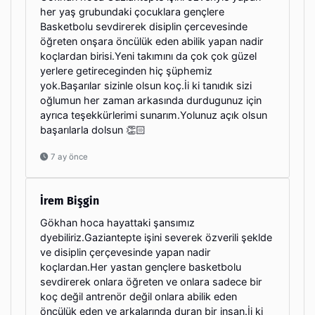
her yaş grubundaki çocuklara gençlere
Basketbolu sevdirerek disiplin çercevesinde
öğreten onşara öncülük eden abilik yapan nadir
koçlardan birisi.Yeni takımını da çok çok güzel
yerlere getireceginden hiç şüphemiz
yok.Başarılar sizinle olsun koç.İi ki tanıdık sizi
oğlumun her zaman arkasında durdugunuz için
ayrıca teşekkürlerimi sunarım.Yolunuz açık olsun
başarılarla dolsun 👏🏻
7 ay önce
İrem Bişgin
Gökhan hoca hayattaki şansımız
dyebiliriz.Gaziantepte işini severek özverili şeklde
ve disiplin çerçevesinde yapan nadir
koçlardan.Her yastan gençlere basketbolu
sevdirerek onlara öğreten ve onlara sadece bir
koç değil antrenör değil onlara abilik eden
öncülük eden ve arkalarında duran bir insan.İi ki