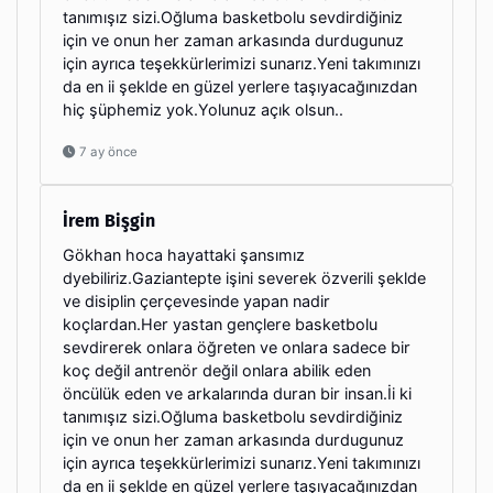
tanımışız sizi.Oğluma basketbolu sevdirdiğiniz
için ve onun her zaman arkasında durdugunuz
için ayrıca teşekkürlerimizi sunarız.Yeni takımınızı
da en ii şeklde en güzel yerlere taşıyacağınızdan
hiç şüphemiz yok.Yolunuz açık olsun..
7 ay önce
İrem Bişgin
Gökhan hoca hayattaki şansımız
dyebiliriz.Gaziantepte işini severek özverili şeklde
ve disiplin çerçevesinde yapan nadir
koçlardan.Her yastan gençlere basketbolu
sevdirerek onlara öğreten ve onlara sadece bir
koç değil antrenör değil onlara abilik eden
öncülük eden ve arkalarında duran bir insan.İi ki
tanımışız sizi.Oğluma basketbolu sevdirdiğiniz
için ve onun her zaman arkasında durdugunuz
için ayrıca teşekkürlerimizi sunarız.Yeni takımınızı
da en ii şeklde en güzel yerlere taşıyacağınızdan