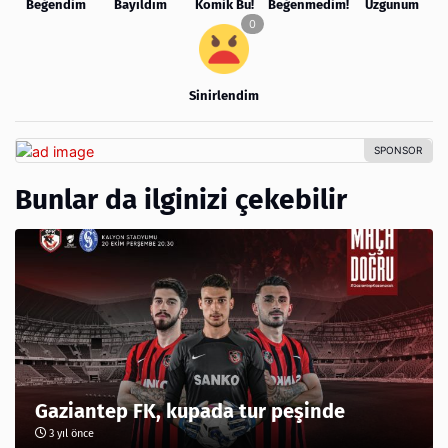
Beğendim
Bayıldım
Komik Bu!
Beğenmedim!
Üzgünüm
Sinirlendim
Bunlar da ilginizi çekebilir
Gaziantep FK, kupada tur peşinde
3 yıl önce