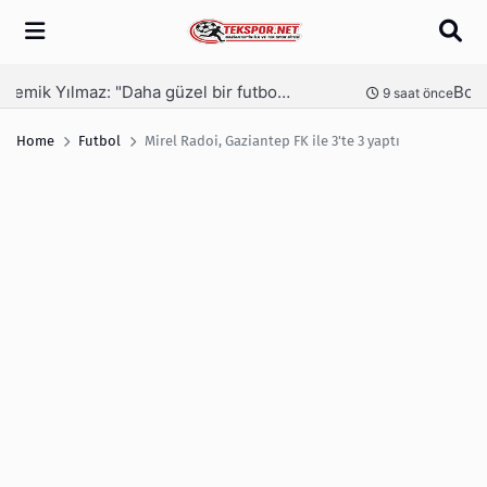
Arama
Bozgeyik: Gaziantep İçin Önemli Spor Yatırımları Yolda
Ga
nce
9 saat önce
Home
Futbol
Mirel Radoi, Gaziantep FK ile 3'te 3 yaptı