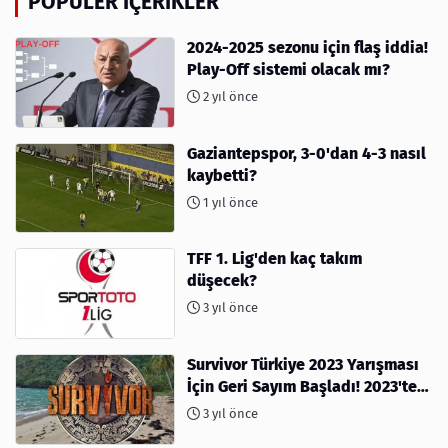
POPÜLER İÇERIKLER
2024-2025 sezonu için flaş iddia!
Play-Off sistemi olacak mı?
2 yıl önce
Gaziantepspor, 3-0'dan 4-3 nasıl
kaybetti?
1 yıl önce
TFF 1. Lig'den kaç takım
düşecek?
3 yıl önce
Survivor Türkiye 2023 Yarışması
İçin Geri Sayım Başladı! 2023'te
kimler var?
3 yıl önce