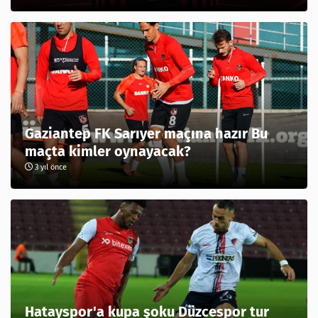
Gaziantep FK Sarıyer maçına hazır Bu
maçta kimler oynayacak?
3 yıl önce
Hatayspor'a kupa şoku Düzcespor tur