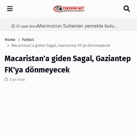
Arama
Merinos’un Sultanları yemekte buluştu
nce
1 gün önce
Home
Futbol
Macaristan'a giden Sagal, Gaziantep FK'ya dönmeyecek
Macaristan'a giden Sagal, Gaziantep
FK'ya dönmeyecek
3 yıl önce