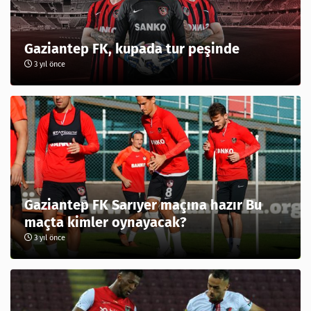
Gaziantep FK, kupada tur peşinde
3 yıl önce
Gaziantep FK Sarıyer maçına hazır Bu
maçta kimler oynayacak?
3 yıl önce