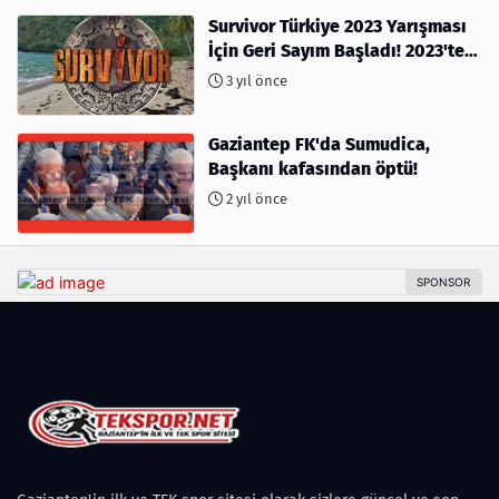
Survivor Türkiye 2023 Yarışması
İçin Geri Sayım Başladı! 2023'te
kimler var?
3 yıl önce
Gaziantep FK'da Sumudica,
Başkanı kafasından öptü!
2 yıl önce