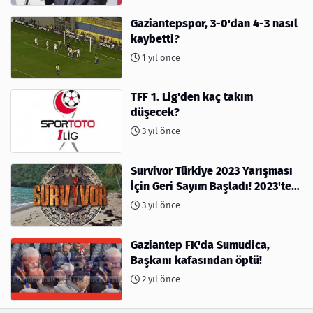
Gaziantepspor, 3-0'dan 4-3 nasıl
kaybetti?
1 yıl önce
TFF 1. Lig'den kaç takım
düşecek?
3 yıl önce
Survivor Türkiye 2023 Yarışması
İçin Geri Sayım Başladı! 2023'te
kimler var?
3 yıl önce
Gaziantep FK'da Sumudica,
Başkanı kafasından öptü!
2 yıl önce