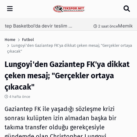
Arama
Memik Yılmaz, Gaziantep FK için kesenin ağzını açtı
nce
6 saat önce
Home
Futbol
Lungoyi'den Gaziantep FK'ya dikkat çeken mesaj; "Gerçekler ortaya
çıkacak"
Lungoyi'den Gaziantep FK'ya dikkat
çeken mesaj; "Gerçekler ortaya
çıkacak"
4 hafta önce
Gaziantep FK ile yaşadığı sözleşme krizi
sonrası kulüpten izin almadan başka bir
takıma transfer olduğu gerekçesiyle
gündemde olan Christopher Lungoyi,