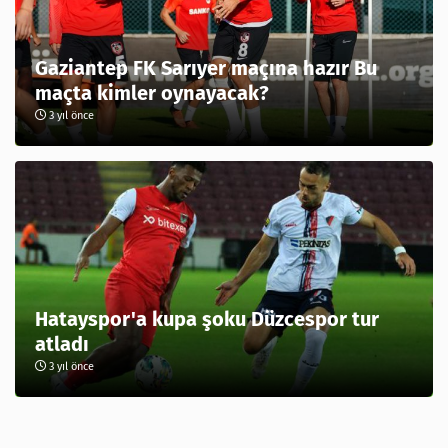
Gaziantep FK Sarıyer maçına hazır Bu
maçta kimler oynayacak?
3 yıl önce
Hatayspor'a kupa şoku Düzcespor tur
atladı
3 yıl önce