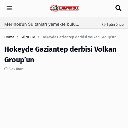
Arama
Merinos’un Sultanları yemekte buluştu
nce
1 gün önce
Home
GÜNDEM
Hokeyde Gaziantep derbisi Volkan Group’un
Hokeyde Gaziantep derbisi Volkan
Group’un
3 ay önce