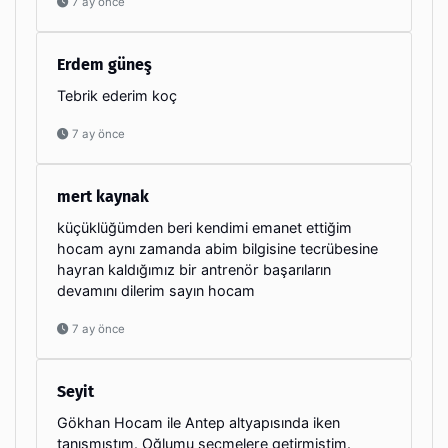
7 ay önce
Erdem güneş
Tebrik ederim koç
7 ay önce
mert kaynak
küçüklüğümden beri kendimi emanet ettiğim
hocam aynı zamanda abim bilgisine tecrübesine
hayran kaldığımız bir antrenör başarıların
devamını dilerim sayın hocam
7 ay önce
Seyit
Gökhan Hocam ile Antep altyapısında iken
tanışmıştım. Oğlumu seçmelere getirmiştim.