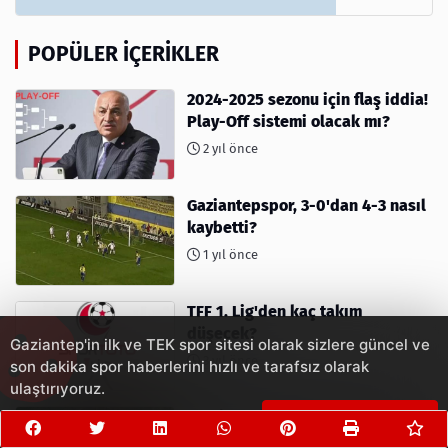
POPÜLER İÇERIKLER
2024-2025 sezonu için flaş iddia!
Play-Off sistemi olacak mı?
2 yıl önce
Gaziantepspor, 3-0'dan 4-3 nasıl
kaybetti?
1 yıl önce
TFF 1. Lig'den kaç takım
düşecek?
Gaziantep'in ilk ve TEK spor sitesi olarak sizlere güncel ve
3 yıl önce
son dakika spor haberlerini hızlı ve tarafsız olarak
ulaştırıyoruz.
Survivor Türkiye 2023 Yarışması
Çerezleri Kabul Et
İçin Geri Sayım Başladı! 2023'te