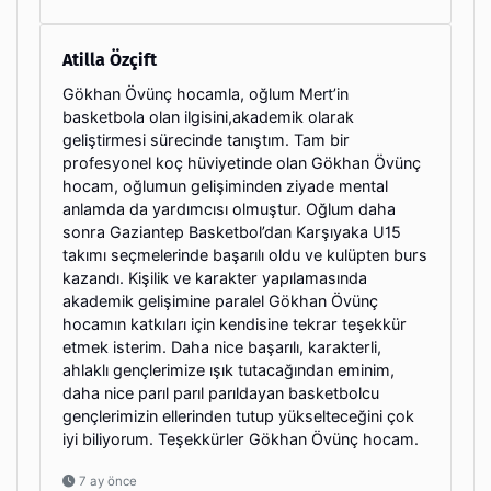
Atilla Özçift
Gökhan Övünç hocamla, oğlum Mert’in
basketbola olan ilgisini,akademik olarak
geliştirmesi sürecinde tanıştım. Tam bir
profesyonel koç hüviyetinde olan Gökhan Övünç
hocam, oğlumun gelişiminden ziyade mental
anlamda da yardımcısı olmuştur. Oğlum daha
sonra Gaziantep Basketbol’dan Karşıyaka U15
takımı seçmelerinde başarılı oldu ve kulüpten burs
kazandı. Kişilik ve karakter yapılamasında
akademik gelişimine paralel Gökhan Övünç
hocamın katkıları için kendisine tekrar teşekkür
etmek isterim. Daha nice başarılı, karakterli,
ahlaklı gençlerimize ışık tutacağından eminim,
daha nice parıl parıl parıldayan basketbolcu
gençlerimizin ellerinden tutup yükselteceğini çok
iyi biliyorum. Teşekkürler Gökhan Övünç hocam.
7 ay önce