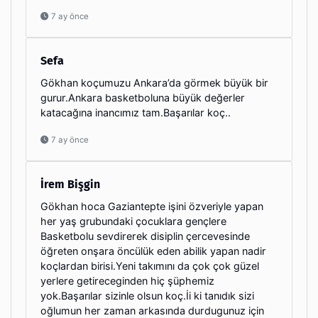
7 ay önce
Sefa
Gökhan koçumuzu Ankara’da görmek büyük bir
gurur.Ankara basketboluna büyük değerler
katacağına inancımız tam.Başarılar koç..
7 ay önce
İrem Bişgin
Gökhan hoca Gaziantepte işini özveriyle yapan
her yaş grubundaki çocuklara gençlere
Basketbolu sevdirerek disiplin çercevesinde
öğreten onşara öncülük eden abilik yapan nadir
koçlardan birisi.Yeni takımını da çok çok güzel
yerlere getireceginden hiç şüphemiz
yok.Başarılar sizinle olsun koç.İi ki tanıdık sizi
oğlumun her zaman arkasında durdugunuz için