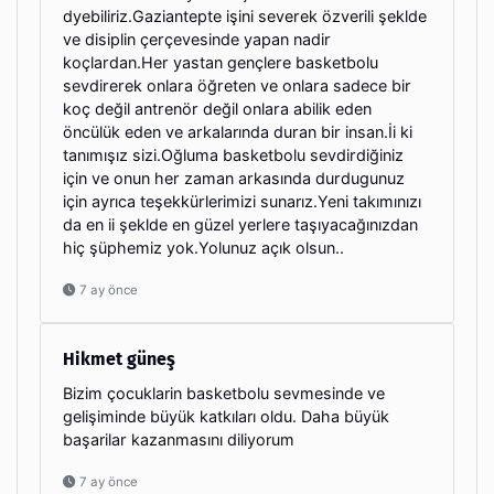
dyebiliriz.Gaziantepte işini severek özverili şeklde
ve disiplin çerçevesinde yapan nadir
koçlardan.Her yastan gençlere basketbolu
sevdirerek onlara öğreten ve onlara sadece bir
koç değil antrenör değil onlara abilik eden
öncülük eden ve arkalarında duran bir insan.İi ki
tanımışız sizi.Oğluma basketbolu sevdirdiğiniz
için ve onun her zaman arkasında durdugunuz
için ayrıca teşekkürlerimizi sunarız.Yeni takımınızı
da en ii şeklde en güzel yerlere taşıyacağınızdan
hiç şüphemiz yok.Yolunuz açık olsun..
7 ay önce
Hikmet güneş
Bizim çocuklarin basketbolu sevmesinde ve
gelişiminde büyük katkıları oldu. Daha büyük
başarilar kazanmasını diliyorum
7 ay önce