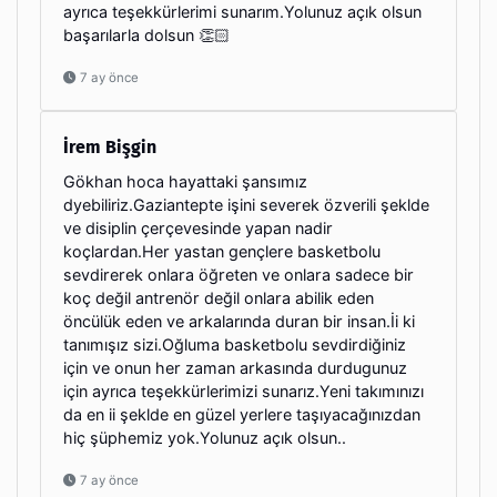
ayrıca teşekkürlerimi sunarım.Yolunuz açık olsun
başarılarla dolsun 👏🏻
7 ay önce
İrem Bişgin
Gökhan hoca hayattaki şansımız
dyebiliriz.Gaziantepte işini severek özverili şeklde
ve disiplin çerçevesinde yapan nadir
koçlardan.Her yastan gençlere basketbolu
sevdirerek onlara öğreten ve onlara sadece bir
koç değil antrenör değil onlara abilik eden
öncülük eden ve arkalarında duran bir insan.İi ki
tanımışız sizi.Oğluma basketbolu sevdirdiğiniz
için ve onun her zaman arkasında durdugunuz
için ayrıca teşekkürlerimizi sunarız.Yeni takımınızı
da en ii şeklde en güzel yerlere taşıyacağınızdan
hiç şüphemiz yok.Yolunuz açık olsun..
7 ay önce