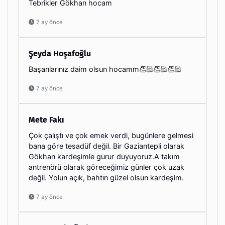
Tebrikler Gökhan hocam
7 ay önce
Şeyda Hoşafoğlu
Başarılarınız daim olsun hocamm👏🏻👏🏻👏🏻
7 ay önce
Mete Fakı
Çok çalıştı ve çok emek verdi, bugünlere gelmesi
bana göre tesadüf değil. Bir Gaziantepli olarak
Gökhan kardeşimle gurur duyuyoruz.A takım
antrenörü olarak göreceğimiz günler çok uzak
değil. Yolun açık, bahtın güzel olsun kardeşim.
7 ay önce