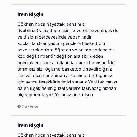
İrem Bişgin
Gökhan hoca hayattaki şansımız
dyebiliriz.Gaziantepte işini severek özverili şeklde
ve disiplin çerçevesinde yapan nadir
koçlardan.Her yastan gençlere basketbolu
sevdirerek onlara öğreten ve onlara sadece bir
koç değil antrenör değil onlara abilik eden
öncülük eden ve arkalarında duran bir insan.İi ki
tanımışız sizi.Oğluma basketbolu sevdirdiğiniz
için ve onun her zaman arkasında durdugunuz
için ayrıca teşekkürlerimizi sunarız.Yeni takımınızı
da en ii şeklde en güzel yerlere taşıyacağınızdan
hiç şüphemiz yok.Yolunuz açık olsun..
7 ay önce
İrem Bişgin
Gökhan hoca hayattaki şansımız