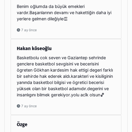
Benim oğlumda da büyük emekleri
vardır.Başarılarının devamı ve hakettiğin daha iyi
yerlere gelmen dileğiyle👏
7 ay önce
Hakan kõseoğlu
Basketbolu cok seven ve Gaziantep sehrinde
genclere basketbol sevgisini ve becerisini
ögreten Gökhan kardesim hak ettigi degeri farklı
bir sehirde hak ederek aldı.karakteri ve kisiliginin
yanında basketbol bilgisi ve ögretici becerisi
yüksek olan bir basketbol adamıdır.degerini ve
insanlıgını bilmek gerekiyor.yolu acîk olsun🏀
7 ay önce
Özge