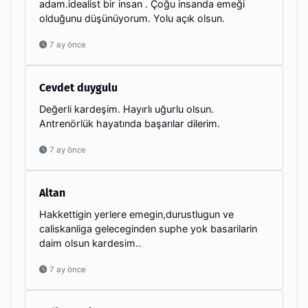
adam.idealist bir insan . Çoğu insanda emeği
olduğunu düşünüyorum. Yolu açık olsun.
7 ay önce
Cevdet duygulu
Değerli kardeşim. Hayırlı uğurlu olsun.
Antrenörlük hayatında başarılar dilerim.
7 ay önce
Altan
Hakkettigin yerlere emegin,durustlugun ve
caliskanliga geleceginden suphe yok basarilarin
daim olsun kardesim..
7 ay önce