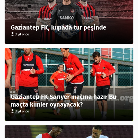
Gaziantep FK, kupada tur peşinde
3 yıl önce
Gaziantep FK Sarıyer maçına hazır Bu
maçta kimler oynayacak?
3 yıl önce