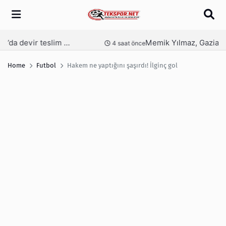
Arama
Memik Yılmaz, Gaziantep FK için kesenin ağzını açtı
nce
8 saat önce
Home
Futbol
Hakem ne yaptığını şaşırdı! İlginç gol