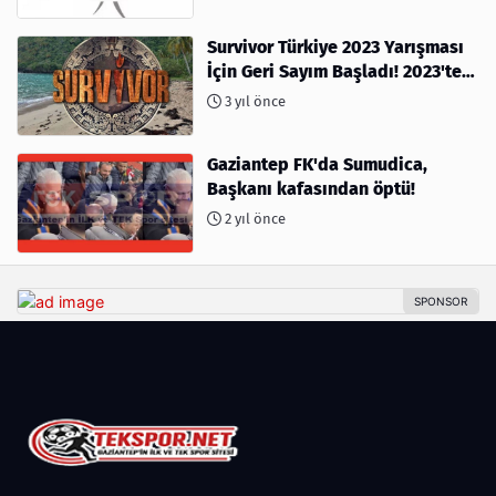
Survivor Türkiye 2023 Yarışması
İçin Geri Sayım Başladı! 2023'te
kimler var?
3 yıl önce
Gaziantep FK'da Sumudica,
Başkanı kafasından öptü!
2 yıl önce