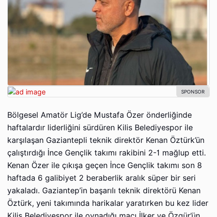
Bölgesel Amatör Lig’de Mustafa Özer önderliğinde
haftalardır liderliğini sürdüren Kilis Belediyespor ile
karşılaşan Gaziantepli teknik direktör Kenan Öztürk’ün
çalıştırdığı İnce Gençlik takımı rakibini 2-1 mağlup etti.
Kenan Özer ile çıkışa geçen İnce Gençlik takımı son 8
haftada 6 galibiyet 2 beraberlik aralık süper bir seri
yakaladı. Gaziantep’in başarılı teknik direktörü Kenan
Öztürk, yeni takımında harikalar yaratırken bu kez lider
Kilis Belediyespor ile oynadığı maçı İlker ve Özgür’ün