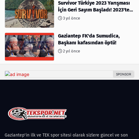
Survivor Türkiye 2023 Yarışması
İçin Geri Sayım Başladı! 2023'te
kimler var?
3 yıl önce
Gaziantep FK'da Sumudica,
Başkanı kafasından öptü!
2 yıl önce
Gaziantep'in ilk ve TEK spor sitesi olarak sizlere güncel ve son