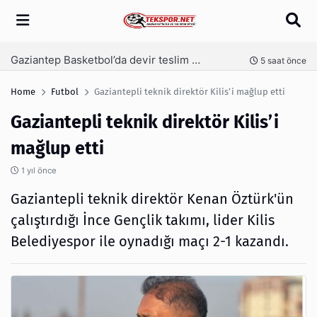
Arama
Memik Yılmaz, Gaziantep FK için kesenin ağzını açtı
nce
9 saat önce
Home
Futbol
Gaziantepli teknik direktör Kilis’i mağlup etti
Gaziantepli teknik direktör Kilis’i
mağlup etti
1 yıl önce
Gaziantepli teknik direktör Kenan Öztürk'ün
çalıştırdığı İnce Gençlik takımı, lider Kilis
Belediyespor ile oynadığı maçı 2-1 kazandı.