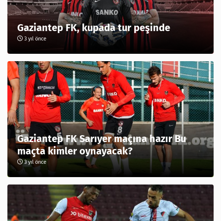
Gaziantep FK, kupada tur peşinde
3 yıl önce
Gaziantep FK Sarıyer maçına hazır Bu
maçta kimler oynayacak?
3 yıl önce