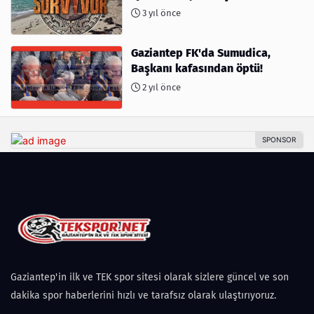
kimler var?
3 yıl önce
Gaziantep FK'da Sumudica,
Başkanı kafasından öptü!
2 yıl önce
Gaziantep'in ilk ve TEK spor sitesi olarak sizlere güncel ve son
dakika spor haberlerini hızlı ve tarafsız olarak ulaştırıyoruz.