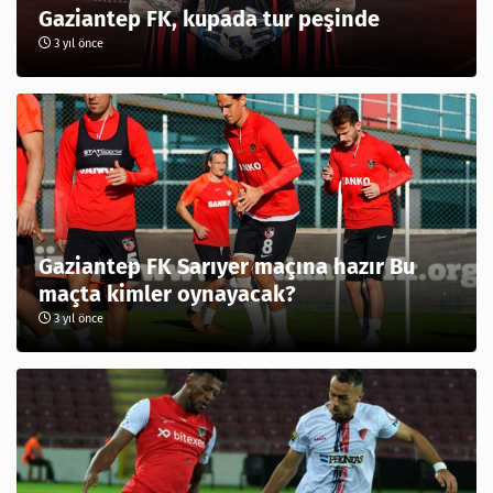
Gaziantep FK, kupada tur peşinde
3 yıl önce
Gaziantep FK Sarıyer maçına hazır Bu
maçta kimler oynayacak?
3 yıl önce