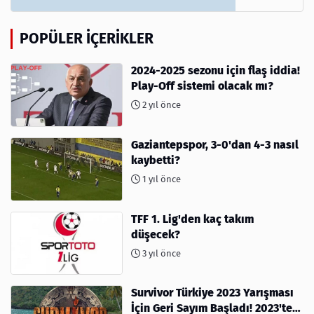
POPÜLER İÇERIKLER
2024-2025 sezonu için flaş iddia!
Play-Off sistemi olacak mı?
2 yıl önce
Gaziantepspor, 3-0'dan 4-3 nasıl
kaybetti?
1 yıl önce
TFF 1. Lig'den kaç takım
düşecek?
3 yıl önce
Survivor Türkiye 2023 Yarışması
İçin Geri Sayım Başladı! 2023'te