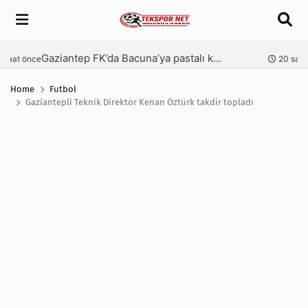
Arama
Gaziantep FK’da Bacuna’ya pastalı karşılama
Ga
nce
20 saat önce
Home
Futbol
Gaziantepli Teknik Direktör Kenan Öztürk takdir topladı