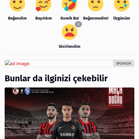
Beğendim
Bayıldım
Komik Bu!
Beğenmedim!
Üzgünüm
Sinirlendim
Bunlar da ilginizi çekebilir