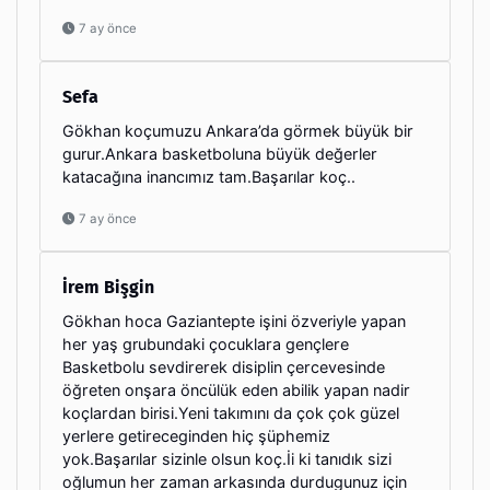
7 ay önce
Sefa
Gökhan koçumuzu Ankara’da görmek büyük bir
gurur.Ankara basketboluna büyük değerler
katacağına inancımız tam.Başarılar koç..
7 ay önce
İrem Bişgin
Gökhan hoca Gaziantepte işini özveriyle yapan
her yaş grubundaki çocuklara gençlere
Basketbolu sevdirerek disiplin çercevesinde
öğreten onşara öncülük eden abilik yapan nadir
koçlardan birisi.Yeni takımını da çok çok güzel
yerlere getireceginden hiç şüphemiz
yok.Başarılar sizinle olsun koç.İi ki tanıdık sizi
oğlumun her zaman arkasında durdugunuz için