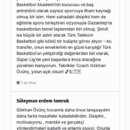
Basketbol Akademi'nin kurucusu ve baş
antrenörü olarak sayısız sporcuya ilham kaynağı
olmuş bir isim. Hem sahadaki disiplini hem de
eğitimle sporu birleştiren vizyonuyla Gaziantep'te
basketbolun temel taşlarından biri olmuş. Şimdi
ise büyük bir adım atarak Türk Telekom
Basketbol gibi köklü bir kulüpte görev alıyor – bu
transfer, onun emeklerinin en güzel karşılığı! Türk
Basketbol'un yetiştirdiği değerlerden biri olarak,
Süper Lig'de yeni başarılara imza atacağına
yürekten inanıyorum. Tebrikler Coach Gökhan
Övünç, yolun açık olsun! 🏀💪🇹🇷
7 ay önce
Süleyman erdem tomruk
Gökhan Övünç hocamla daha önce tanışsaydım
daha farklı mesafeler katedebilirdim. Disiplini ,
motivasyonu , mantıklı ve gerçekçi
yönlendirmeleri isabetli ve anlamlı oluyor. Onunla