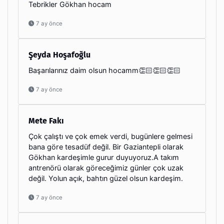
Tebrikler Gökhan hocam
7 ay önce
Şeyda Hoşafoğlu
Başarılarınız daim olsun hocamm👏🏻👏🏻👏🏻
7 ay önce
Mete Fakı
Çok çalıştı ve çok emek verdi, bugünlere gelmesi
bana göre tesadüf değil. Bir Gaziantepli olarak
Gökhan kardeşimle gurur duyuyoruz.A takım
antrenörü olarak göreceğimiz günler çok uzak
değil. Yolun açık, bahtın güzel olsun kardeşim.
7 ay önce