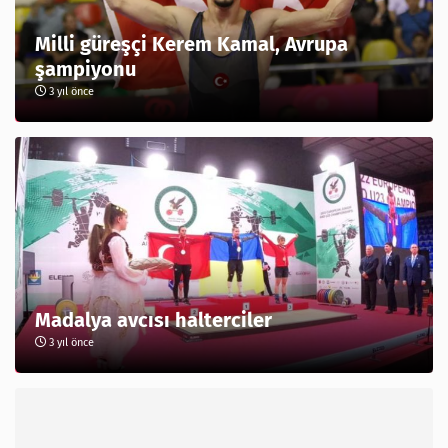
Milli güreşçi Kerem Kamal, Avrupa
şampiyonu
3 yıl önce
Madalya avcısı halterciler
3 yıl önce