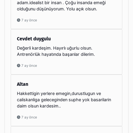
adam.idealist bir insan . Çoğu insanda emeği
olduğunu düşünüyorum. Yolu açık olsun.
7 ay önce
Cevdet duygulu
Değerli kardeşim. Hayırlı uğurlu olsun.
Antrenörlük hayatında başarılar dilerim.
7 ay önce
Altan
Hakkettigin yerlere emegin,durustlugun ve
caliskanliga geleceginden suphe yok basarilarin
daim olsun kardesim..
7 ay önce