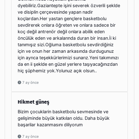
dyebiliriz.Gaziantepte işini severek özverili şeklde
ve disiplin çerçevesinde yapan nadir
koçlardan.Her yastan gençlere basketbolu
sevdirerek onlara öğreten ve onlara sadece bir
koç değil antrenör değil onlara abilik eden
öncülük eden ve arkalarında duran bir insan.İi ki
tanımışız sizi.Oğluma basketbolu sevdirdiğiniz
için ve onun her zaman arkasında durdugunuz
için ayrıca teşekkürlerimizi sunarız.Yeni takımınızı
da en ii şeklde en güzel yerlere taşıyacağınızdan
hiç şüphemiz yok.Yolunuz açık olsun..
7 ay önce
Hikmet güneş
Bizim çocuklarin basketbolu sevmesinde ve
gelişiminde büyük katkıları oldu. Daha büyük
başarilar kazanmasını diliyorum
7 ay önce