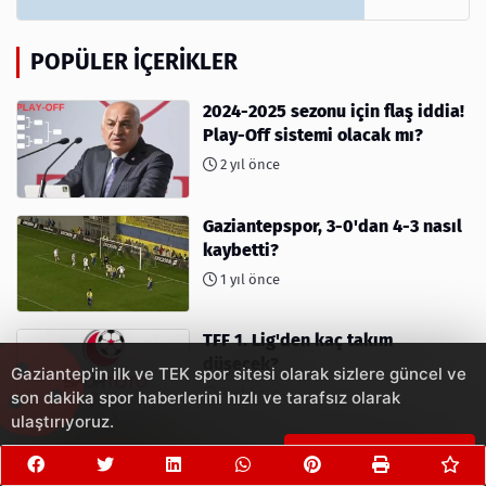
POPÜLER İÇERIKLER
2024-2025 sezonu için flaş iddia!
Play-Off sistemi olacak mı?
2 yıl önce
Gaziantepspor, 3-0'dan 4-3 nasıl
kaybetti?
1 yıl önce
TFF 1. Lig'den kaç takım
düşecek?
Gaziantep'in ilk ve TEK spor sitesi olarak sizlere güncel ve
3 yıl önce
son dakika spor haberlerini hızlı ve tarafsız olarak
ulaştırıyoruz.
Çerezleri Kabul Et
Survivor Türkiye 2023 Yarışması
İçin Geri Sayım Başladı! 2023'te