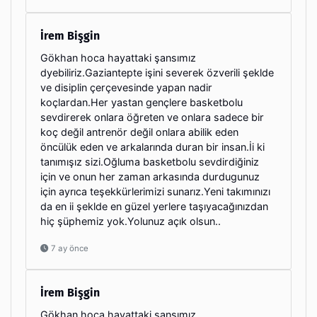
İrem Bişgin
Gökhan hoca hayattaki şansımız
dyebiliriz.Gaziantepte işini severek özverili şeklde
ve disiplin çerçevesinde yapan nadir
koçlardan.Her yastan gençlere basketbolu
sevdirerek onlara öğreten ve onlara sadece bir
koç değil antrenör değil onlara abilik eden
öncülük eden ve arkalarında duran bir insan.İi ki
tanımışız sizi.Oğluma basketbolu sevdirdiğiniz
için ve onun her zaman arkasında durdugunuz
için ayrıca teşekkürlerimizi sunarız.Yeni takımınızı
da en ii şeklde en güzel yerlere taşıyacağınızdan
hiç şüphemiz yok.Yolunuz açık olsun..
7 ay önce
İrem Bişgin
Gökhan hoca hayattaki şansımız