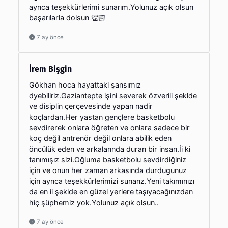
ayrıca teşekkürlerimi sunarım.Yolunuz açık olsun
başarılarla dolsun 👏🏻
7 ay önce
İrem Bişgin
Gökhan hoca hayattaki şansımız
dyebiliriz.Gaziantepte işini severek özverili şeklde
ve disiplin çerçevesinde yapan nadir
koçlardan.Her yastan gençlere basketbolu
sevdirerek onlara öğreten ve onlara sadece bir
koç değil antrenör değil onlara abilik eden
öncülük eden ve arkalarında duran bir insan.İi ki
tanımışız sizi.Oğluma basketbolu sevdirdiğiniz
için ve onun her zaman arkasında durdugunuz
için ayrıca teşekkürlerimizi sunarız.Yeni takımınızı
da en ii şeklde en güzel yerlere taşıyacağınızdan
hiç şüphemiz yok.Yolunuz açık olsun..
7 ay önce