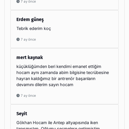
7 ay önce
Erdem güneş
Tebrik ederim koç
7 ay önce
mert kaynak
küçüklüğümden beri kendimi emanet ettiğim
hocam aynı zamanda abim bilgisine tecrübesine
hayran kaldığımız bir antrenör başarıların
devamını dilerim sayın hocam
7 ay önce
Seyit
Gökhan Hocam ile Antep altyapısında iken
tanışmıştım. Oğlumu seçmelere getirmiştim.