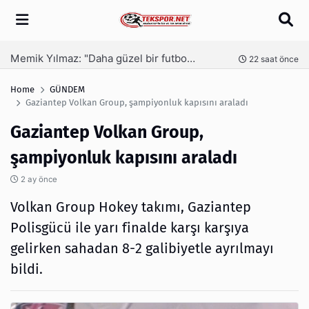
Arama
Memik Yılmaz: "Daha güzel bir futbol seyrettirmek için mücadele ediyoruz"
nce
22 saat önce
Home
GÜNDEM
Gaziantep Volkan Group, şampiyonluk kapısını araladı
Gaziantep Volkan Group,
şampiyonluk kapısını araladı
2 ay önce
Volkan Group Hokey takımı, Gaziantep
Polisgücü ile yarı finalde karşı karşıya
gelirken sahadan 8-2 galibiyetle ayrılmayı
bildi.