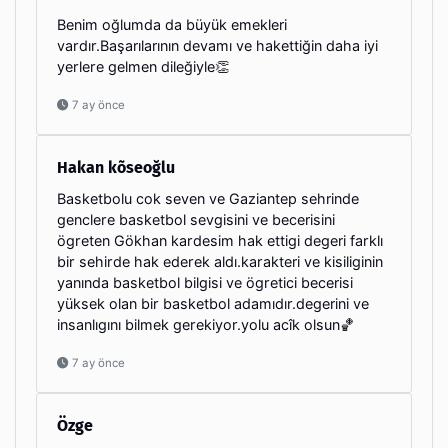
Benim oğlumda da büyük emekleri
vardır.Başarılarının devamı ve hakettiğin daha iyi
yerlere gelmen dileğiyle👏
7 ay önce
Hakan kõseoğlu
Basketbolu cok seven ve Gaziantep sehrinde
genclere basketbol sevgisini ve becerisini
ögreten Gökhan kardesim hak ettigi degeri farklı
bir sehirde hak ederek aldı.karakteri ve kisiliginin
yanında basketbol bilgisi ve ögretici becerisi
yüksek olan bir basketbol adamıdır.degerini ve
insanlıgını bilmek gerekiyor.yolu acîk olsun🏀
7 ay önce
Özge