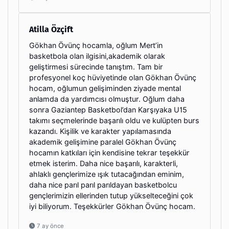
Atilla Özçift
Gökhan Övünç hocamla, oğlum Mert’in
basketbola olan ilgisini,akademik olarak
geliştirmesi sürecinde tanıştım. Tam bir
profesyonel koç hüviyetinde olan Gökhan Övünç
hocam, oğlumun gelişiminden ziyade mental
anlamda da yardımcısı olmuştur. Oğlum daha
sonra Gaziantep Basketbol’dan Karşıyaka U15
takımı seçmelerinde başarılı oldu ve kulüpten burs
kazandı. Kişilik ve karakter yapılamasında
akademik gelişimine paralel Gökhan Övünç
hocamın katkıları için kendisine tekrar teşekkür
etmek isterim. Daha nice başarılı, karakterli,
ahlaklı gençlerimize ışık tutacağından eminim,
daha nice parıl parıl parıldayan basketbolcu
gençlerimizin ellerinden tutup yükselteceğini çok
iyi biliyorum. Teşekkürler Gökhan Övünç hocam.
7 ay önce