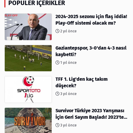
POPÜLER İÇERIKLER
2024-2025 sezonu için flaş iddia!
Play-Off sistemi olacak mı?
2 yıl önce
Gaziantepspor, 3-0'dan 4-3 nasıl
kaybetti?
1 yıl önce
TFF 1. Lig'den kaç takım
düşecek?
3 yıl önce
Survivor Türkiye 2023 Yarışması
İçin Geri Sayım Başladı! 2023'te
kimler var?
3 yıl önce