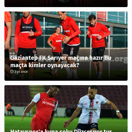
Gaziantep FK Sarıyer maçına hazır Bu
maçta kimler oynayacak?
3 yıl önce
Hatayspor'a kupa şoku Düzcespor tur