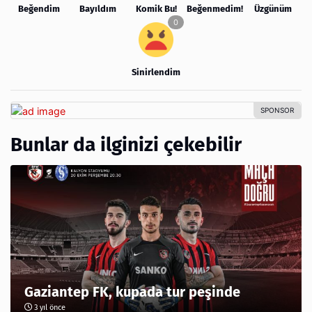
Beğendim
Bayıldım
Komik Bu!
Beğenmedim!
Üzgünüm
Sinirlendim
Bunlar da ilginizi çekebilir
Gaziantep FK, kupada tur peşinde
3 yıl önce