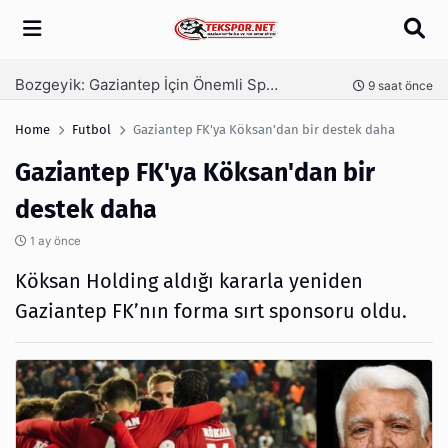
Arama
Bozgeyik: Gaziantep İçin Önemli Spor Yatırımları Yolda
Ga
nce
9 saat önce
Home
Futbol
Gaziantep FK'ya Köksan'dan bir destek daha
Gaziantep FK'ya Köksan'dan bir
destek daha
1 ay önce
Köksan Holding aldığı kararla yeniden
Gaziantep FK’nın forma sırt sponsoru oldu.