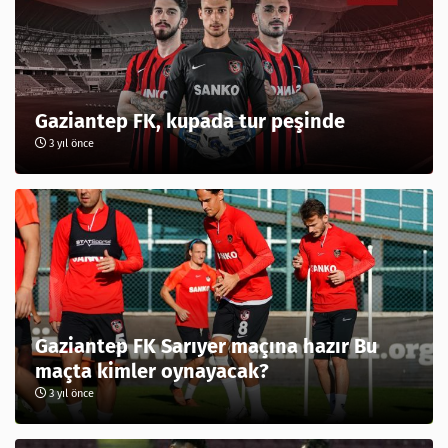
Gaziantep FK, kupada tur peşinde
3 yıl önce
Gaziantep FK Sarıyer maçına hazır Bu
maçta kimler oynayacak?
3 yıl önce