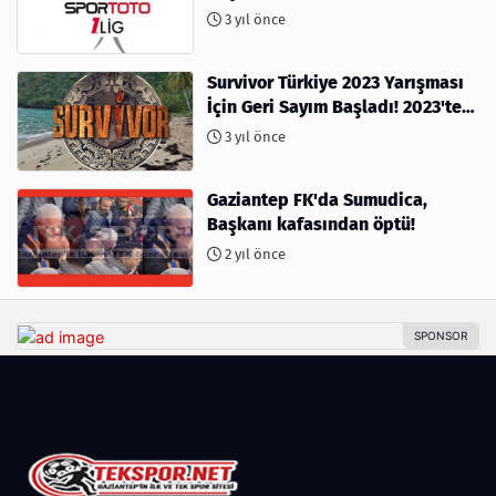
3 yıl önce
Survivor Türkiye 2023 Yarışması
İçin Geri Sayım Başladı! 2023'te
kimler var?
3 yıl önce
Gaziantep FK'da Sumudica,
Başkanı kafasından öptü!
2 yıl önce