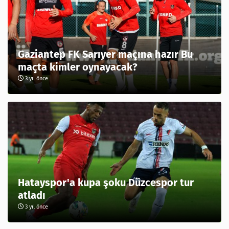
Gaziantep FK Sarıyer maçına hazır Bu
maçta kimler oynayacak?
3 yıl önce
Hatayspor'a kupa şoku Düzcespor tur
atladı
3 yıl önce