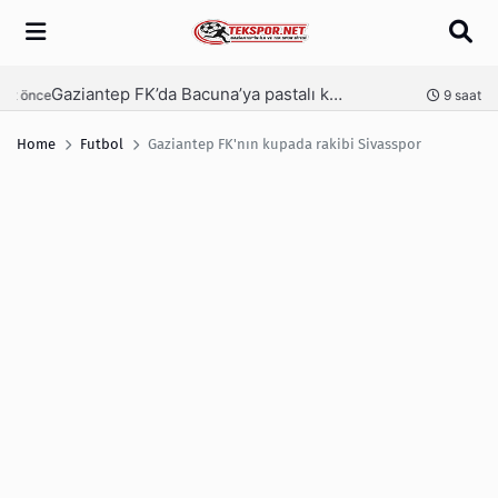
Arama
Gaziantep FK’da Bacuna’ya pastalı karşılama
Ga
nce
9 saat önce
Home
Futbol
Gaziantep FK'nın kupada rakibi Sivasspor