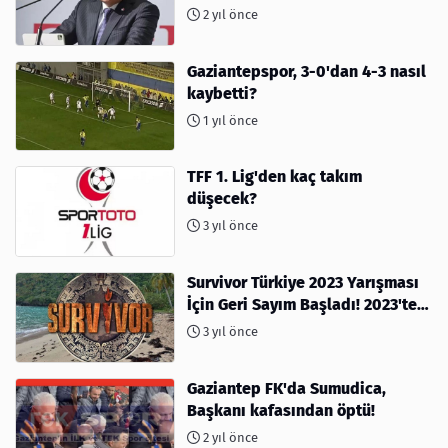
2 yıl önce
Gaziantepspor, 3-0'dan 4-3 nasıl
kaybetti?
1 yıl önce
TFF 1. Lig'den kaç takım
düşecek?
3 yıl önce
Survivor Türkiye 2023 Yarışması
İçin Geri Sayım Başladı! 2023'te
kimler var?
3 yıl önce
Gaziantep FK'da Sumudica,
Başkanı kafasından öptü!
2 yıl önce