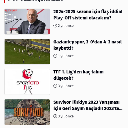
2024-2025 sezonu için flaş iddia!
Play-Off sistemi olacak mı?
2 yıl önce
Gaziantepspor, 3-0'dan 4-3 nasıl
kaybetti?
1 yıl önce
TFF 1. Lig'den kaç takım
düşecek?
3 yıl önce
Survivor Türkiye 2023 Yarışması
İçin Geri Sayım Başladı! 2023'te
kimler var?
3 yıl önce