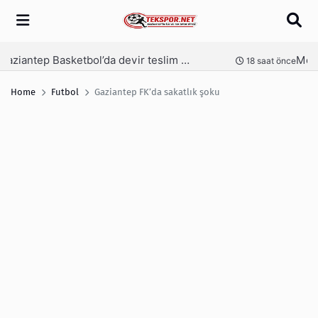
Arama
Memik Yılmaz, Gaziantep FK için kesenin ağzını açtı
nce
21 saat önce
Home
Futbol
Gaziantep FK’da sakatlık şoku