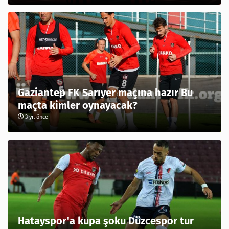
Gaziantep FK Sarıyer maçına hazır Bu
maçta kimler oynayacak?
3 yıl önce
Hatayspor'a kupa şoku Düzcespor tur