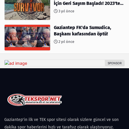
İçin Geri Sayım Başladı! 2023'te
kimler var?
3 yıl önce
Gaziantep FK'da Sumudica,
Başkanı kafasından öptü!
2 yıl önce
Gaziantep'in ilk ve TEK spor sitesi olarak sizlere güncel ve son
dakika spor haberlerini hızlı ve tarafsız olarak ulaştırıyoruz.