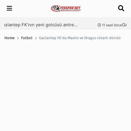
Arama
Gaziantep FK’da Bacuna’ya pastalı karşılama
Ga
nce
12 saat önce
Home
Futbol
Gaziantep FK'da Maxim ve Dragus rötarlı döndü