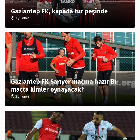
Gaziantep FK, kupada tur peşinde
3 yıl önce
Gaziantep FK Sarıyer maçına hazır Bu
maçta kimler oynayacak?
3 yıl önce