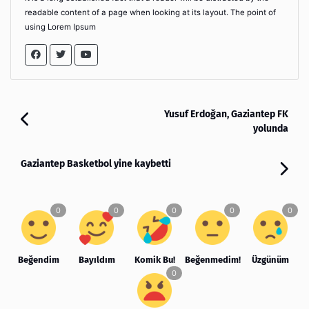
readable content of a page when looking at its layout. The point of
using Lorem Ipsum
Yusuf Erdoğan, Gaziantep FK
yolunda
Gaziantep Basketbol yine kaybetti
Beğendim
Bayıldım
Komik Bu!
Beğenmedim!
Üzgünüm