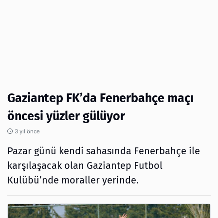
Gaziantep FK’da Fenerbahçe maçı
öncesi yüzler gülüyor
3 yıl önce
Pazar günü kendi sahasında Fenerbahçe ile
karşılaşacak olan Gaziantep Futbol
Kulübü’nde moraller yerinde.