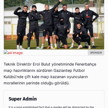
Teknik Direktör Erol Bulut yönetiminde Fenerbahçe
maçı hazırlıklarını sürdüren Gaziantep Futbol
Kulübü'nde çift kale maçı kazanan oyuncuların
morallerinin yerinde olduğu görüldü.
Super Admin
It is a long established fact that a reader will be distracted by the