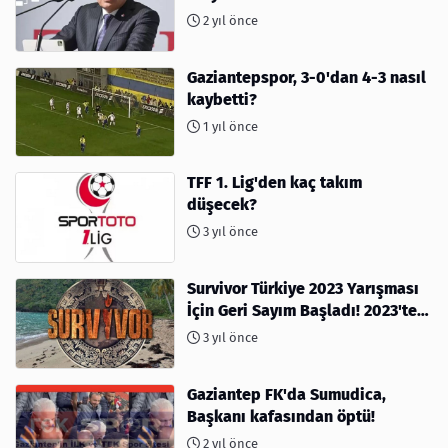
2 yıl önce
Gaziantepspor, 3-0'dan 4-3 nasıl
kaybetti?
1 yıl önce
TFF 1. Lig'den kaç takım
düşecek?
3 yıl önce
Survivor Türkiye 2023 Yarışması
İçin Geri Sayım Başladı! 2023'te
kimler var?
3 yıl önce
Gaziantep FK'da Sumudica,
Başkanı kafasından öptü!
2 yıl önce