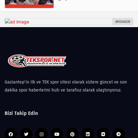
Gaziantep'in ilk ve TEK spor sitesi olarak sizlere güncel ve son
dakika spor haberlerini hızlı ve tarafsız olarak ulaştırıyoruz.
Bizi Takip Edin