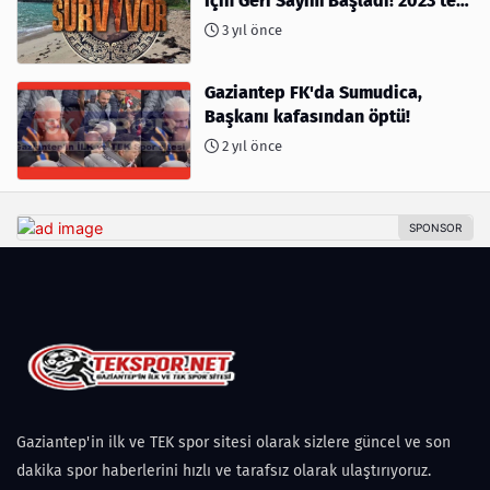
İçin Geri Sayım Başladı! 2023'te
kimler var?
3 yıl önce
Gaziantep FK'da Sumudica,
Başkanı kafasından öptü!
2 yıl önce
Gaziantep'in ilk ve TEK spor sitesi olarak sizlere güncel ve son
dakika spor haberlerini hızlı ve tarafsız olarak ulaştırıyoruz.