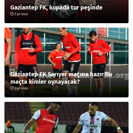
Gaziantep FK, kupada tur peşinde
3 yıl önce
Gaziantep FK Sarıyer maçına hazır Bu
maçta kimler oynayacak?
3 yıl önce