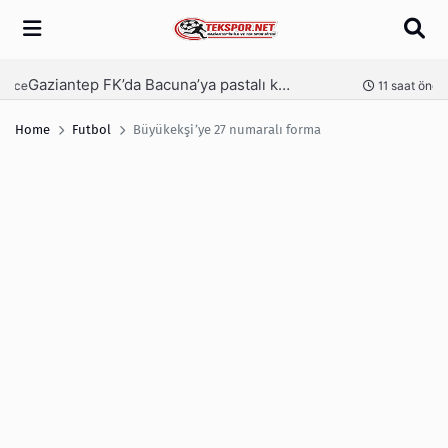
Arama
Gaziantep FK’da Bacuna’ya pastalı karşılama
Ga
nce
11 saat önce
Home
Futbol
Büyükekşi’ye 27 numaralı forma