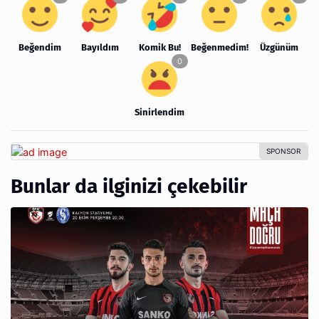
Beğendim
Bayıldım
Komik Bu!
Beğenmedim!
Üzgünüm
Sinirlendim
Bunlar da ilginizi çekebilir