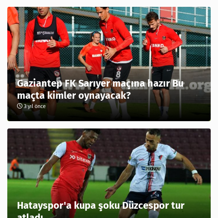
Gaziantep FK Sarıyer maçına hazır Bu
maçta kimler oynayacak?
3 yıl önce
Hatayspor'a kupa şoku Düzcespor tur
atladı