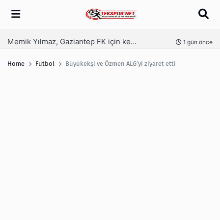
Arama
Memik Yılmaz, Gaziantep FK için kesenin ağzını açtı
nce
1 gün önce
Home
Futbol
Büyükekşi ve Özmen ALG’yi ziyaret etti