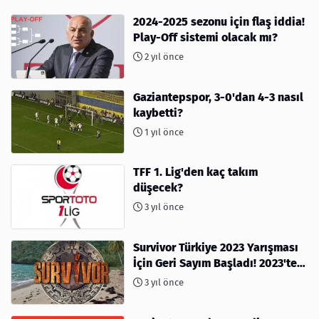
2024-2025 sezonu için flaş iddia!
Play-Off sistemi olacak mı?
2 yıl önce
Gaziantepspor, 3-0'dan 4-3 nasıl
kaybetti?
1 yıl önce
TFF 1. Lig'den kaç takım
düşecek?
3 yıl önce
Survivor Türkiye 2023 Yarışması
İçin Geri Sayım Başladı! 2023'te
kimler var?
3 yıl önce