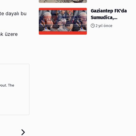
kimler var?
Gaziantep FK'da
te dayalı bu
Sumudica,
Başkanı
2 yıl önce
kafasından öptü!
ak üzere
yout. The