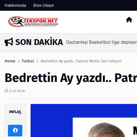
Hakkımızda
Bize Ulaşın
SON DAKIKA
iantep Basketbol lige deplasmanda başlayacak
Home
Futbol
Bedrettin Ay yazdı.. Patron Mutlu Son istiyor!
Bedrettin Ay yazdı.. Pat
2 yıl önce
PAYLAŞ