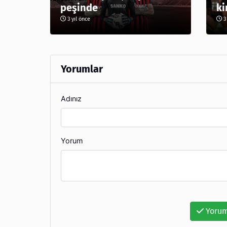
peşinde
ki
3 yıl önce
3 
Yorumlar
Adınız
Yorum
Yorum