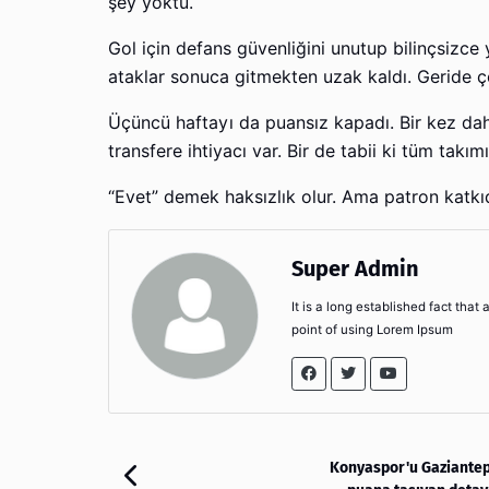
şey yoktu.
Gol için defans güvenliğini unutup bilinçsizce 
ataklar sonuca gitmekten uzak kaldı. Geride çok
Üçüncü haftayı da puansız kapadı. Bir kez dah
transfere ihtiyacı var. Bir de tabii ki tüm ta
“Evet” demek haksızlık olur. Ama patron katkı
Super Admin
It is a long established fact that
point of using Lorem Ipsum
Konyaspor'u Gaziantep