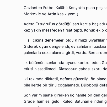
Gaziantep Futbol Kulübü Konya’da puan peşinde
Markoviç ve Arda kesik yemiş.
Adeta Ertuğrul’un gördüğü sarı kartla başladı o
kez yakın mesafeden fırsat tepti. Konuk ekip 
Hızlı çıkma denemeleri oldu Kırmızı Siyahlılar
Giderek oyun dengelendi, ev sahibinin baskısı
çalımlarla ceza alanına girdi, vurdu. Bernardon
İlk bölümün sonlarında oyunu kontrol eden Ga
etkisi hissedilmedi. Riascos’un çabası skoru d
İki takımda dikkatli, defans güvenliği ön plan
bile ilerde bir türlü çoğalamadı. Djilobodji de
Son yarım saate girerken üç hamle bir den geldi
Gradel hamlesi geldi. Kaleci Batuhan elinden g