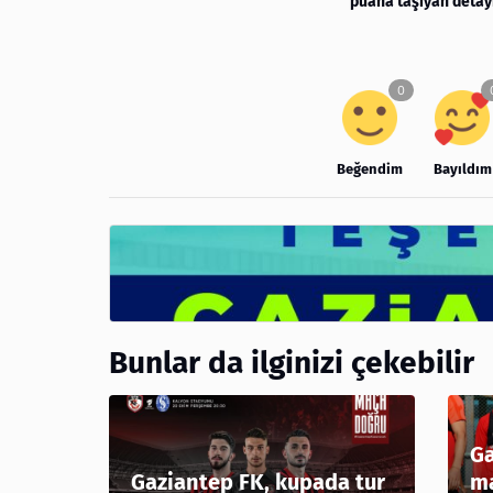
puana taşıyan detay
Beğendim
Bayıldım
Bunlar da ilginizi çekebilir
Ga
Gaziantep FK, kupada tur
ma