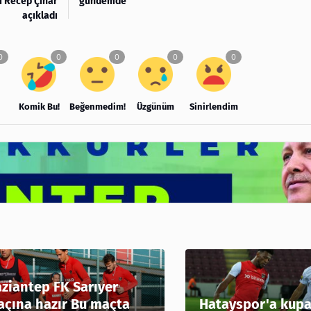
ı Recep Çınar
gündemde
açıkladı
Komik Bu!
Beğenmedim!
Üzgünüm
Sinirlendim
ziantep FK Sarıyer
çına hazır Bu maçta
Hatayspor'a kupa