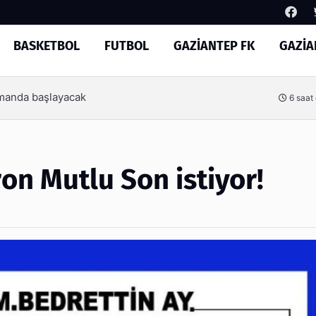
BASKETBOL
FUTBOL
GAZİANTEP FK
GAZİA
Arama
İşte Tekspor farkıyla Gaziante
6 saat önce
ron Mutlu Son istiyor!