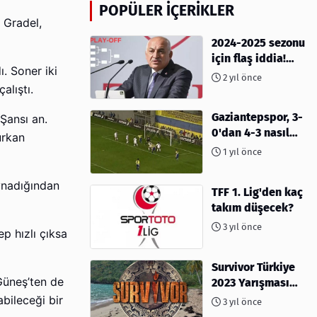
POPÜLER İÇERIKLER
 Gradel,
2024-2025 sezonu
için flaş iddia!
. Soner iki
Play-Off sistemi
2 yıl önce
olacak mı?
alıştı.
Gaziantepspor, 3-
Şansı an.
0'dan 4-3 nasıl
urkan
kaybetti?
1 yıl önce
ynadığından
TFF 1. Lig'den kaç
takım düşecek?
3 yıl önce
p hızlı çıksa
Survivor Türkiye
 Güneş’ten de
2023 Yarışması
İçin Geri Sayım
bileceği bir
3 yıl önce
Başladı! 2023'te