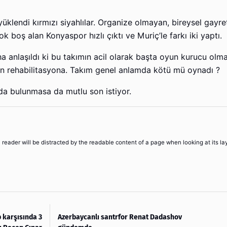
yüklendi kırmızı siyahlılar. Organize olmayan, bireysel gayre
 boş alan Konyaspor hızlı çıktı ve Muriç’le farkı iki yaptı.
a anlaşıldı ki bu takımın acil olarak başta oyun kurucu olm
kımın rehabilitasyona. Takım genel anlamda kötü mü oynadı ?
da bulunmasa da mutlu son istiyor.
 a reader will be distracted by the readable content of a page when looking at its la
 karşısında 3
Azerbaycanlı santrfor Renat Dadashov