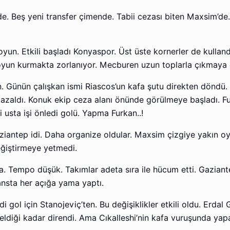
. Beş yeni transfer çimende. Tabii cezası biten Maxsim’de.
yun. Etkili başladı Konyaspor. Üst üste kornerler de kullandı
oyun kurmakta zorlanıyor. Mecburen uzun toplarla çıkmaya ç
ın. Günün çalışkan ismi Riascos’un kafa şutu direkten döndü. 
 azaldı. Konuk ekip ceza alanı önünde görülmeye başladı. F
i usta işi önledi golü. Yapma Furkan..!
ziantep idi. Daha organize oldular. Maxsim çizgiye yakın o
eğiştirmeye yetmedi.
da. Tempo düşük. Takımlar adeta sıra ile hücum etti. Gaziante
fansta her açığa yama yaptı.
 gol için Stanojeviç’ten. Bu değişiklikler etkili oldu. Erdal
eldiği kadar direndi. Ama Cıkalleshi’nin kafa vuruşunda yapa