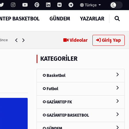
Türkçe
NTEP BASKETBOL
GÜNDEM
YAZARLAR
p Basketbol’un yeni yönetimi
Videolar
Giriş Yap
23 sa
KATEGORILER
Basketbol
Futbol
GAZİANTEP FK
GAZİANTEP BASKETBOL
GÜNDEM