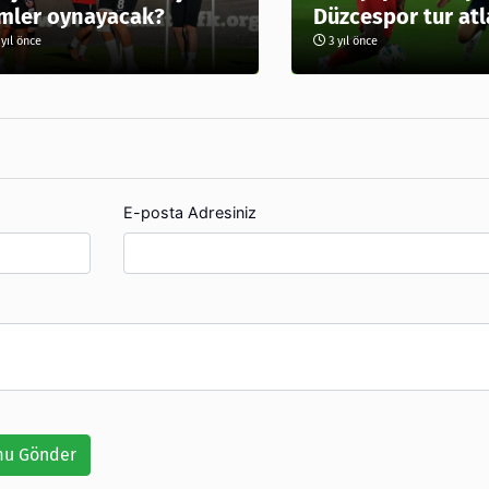
mler oynayacak?
Düzcespor tur atl
yıl önce
3 yıl önce
E-posta Adresiniz
u Gönder