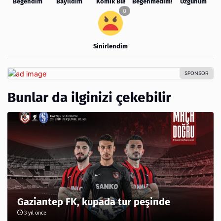
Beğendim
Bayıldım
Komik Bu!
Beğenmedim!
Üzgünüm
Sinirlendim
Bunlar da ilginizi çekebilir
Gaziantep FK, kupada tur peşinde
3 yıl önce