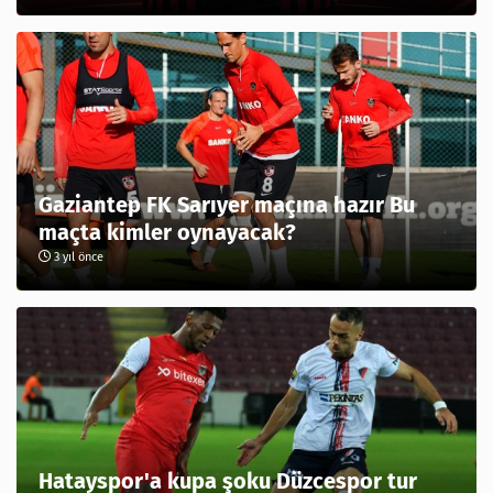
Gaziantep FK Sarıyer maçına hazır Bu
maçta kimler oynayacak?
3 yıl önce
Hatayspor'a kupa şoku Düzcespor tur