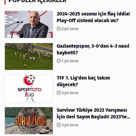
2024-2025 sezonu için flaş iddia!
Play-Off sistemi olacak mı?
2 yıl önce
Gaziantepspor, 3-0'dan 4-3 nasıl
kaybetti?
1 yıl önce
TFF 1. Lig'den kaç takım
düşecek?
3 yıl önce
Survivor Türkiye 2023 Yarışması
İçin Geri Sayım Başladı! 2023'te
kimler var?
3 yıl önce