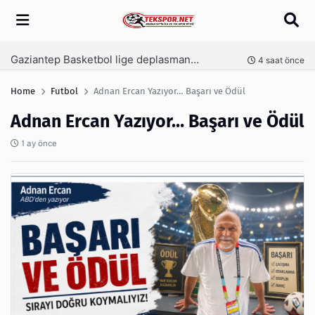
Arama
İşte Tekspor farkıyla Gaziantep Basketbol’un yeni yönetimi
nce
21 saat önce
Home
Futbol
Adnan Ercan Yazıyor… Başarı ve Ödül
Adnan Ercan Yazıyor… Başarı ve Ödül
1 ay önce