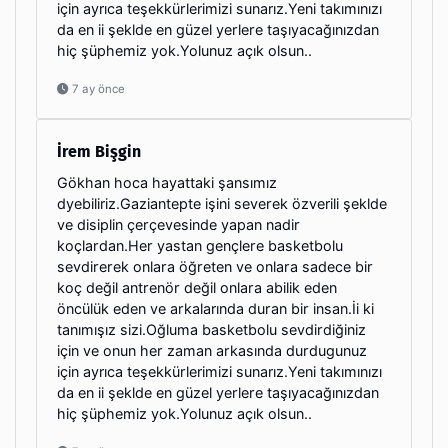
için ayrıca teşekkürlerimizi sunarız.Yeni takımınızı
da en ii şeklde en güzel yerlere taşıyacağınızdan
hiç şüphemiz yok.Yolunuz açık olsun..
7 ay önce
İrem Bişgin
Gökhan hoca hayattaki şansımız
dyebiliriz.Gaziantepte işini severek özverili şeklde
ve disiplin çerçevesinde yapan nadir
koçlardan.Her yastan gençlere basketbolu
sevdirerek onlara öğreten ve onlara sadece bir
koç değil antrenör değil onlara abilik eden
öncülük eden ve arkalarında duran bir insan.İi ki
tanımışız sizi.Oğluma basketbolu sevdirdiğiniz
için ve onun her zaman arkasında durdugunuz
için ayrıca teşekkürlerimizi sunarız.Yeni takımınızı
da en ii şeklde en güzel yerlere taşıyacağınızdan
hiç şüphemiz yok.Yolunuz açık olsun..