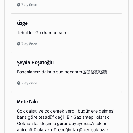
7 ay önce
Özge
Tebrikler Gökhan hocam
7 ay önce
Şeyda Hoşafoğlu
Başarılarınız daim olsun hocamm👏🏻👏🏻👏🏻
7 ay önce
Mete Fakı
Çok çalıştı ve çok emek verdi, bugünlere gelmesi
bana göre tesadüf değil. Bir Gaziantepli olarak
Gökhan kardeşimle gurur duyuyoruz.A takım
antrenörü olarak göreceğimiz günler çok uzak