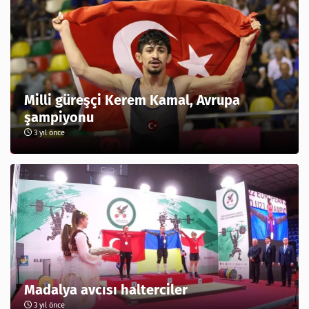
Milli güreşçi Kerem Kamal, Avrupa
şampiyonu
3 yıl önce
Madalya avcısı halterciler
3 yıl önce