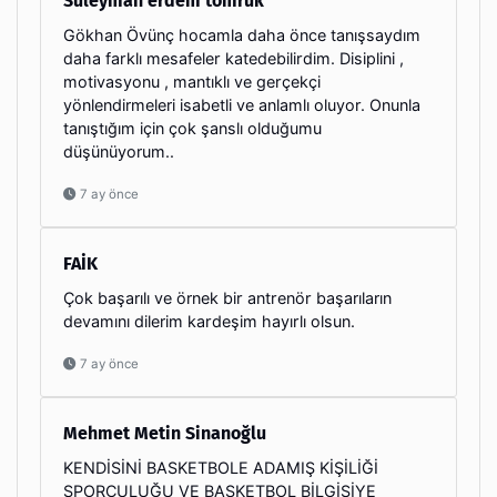
Süleyman erdem tomruk
Gökhan Övünç hocamla daha önce tanışsaydım
daha farklı mesafeler katedebilirdim. Disiplini ,
motivasyonu , mantıklı ve gerçekçi
yönlendirmeleri isabetli ve anlamlı oluyor. Onunla
tanıştığım için çok şanslı olduğumu
düşünüyorum..
7 ay önce
FAİK
Çok başarılı ve örnek bir antrenör başarıların
devamını dilerim kardeşim hayırlı olsun.
7 ay önce
Mehmet Metin Sinanoğlu
KENDİSİNİ BASKETBOLE ADAMIŞ KİŞİLİĞİ
SPORCULUĞU VE BASKETBOL BİLGİSİYE