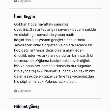
7 ay önce
İrem Bişgin
Gökhan hoca hayattaki şansımız
dyebiliriz.Gaziantepte işini severek özverili şeklde
ve disiplin çerçevesinde yapan nadir
koçlardan.Her yastan gençlere basketbolu
sevdirerek onlara öğreten ve onlara sadece bir
koç değil antrenör değil onlara abilik eden
öncülük eden ve arkalarında duran bir insan.İi ki
tanımışız sizi.Oğluma basketbolu sevdirdiğiniz
için ve onun her zaman arkasında durdugunuz
için ayrıca teşekkürlerimizi sunarız.Yeni takımınızı
da en ii şeklde en güzel yerlere taşıyacağınızdan
hiç şüphemiz yok.Yolunuz açık olsun..
7 ay önce
Hikmet güneş