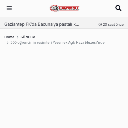
Arama
Gaziantep FK’da Bacuna’ya pastalı karşılama
Ga
nce
20 saat önce
Home
GÜNDEM
500 öğrencinin resimleri Yesemek Açık Hava Müzesi'nde