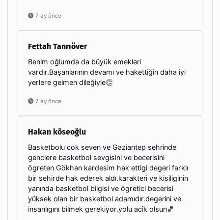
7 ay önce
Fettah Tanrıöver
Benim oğlumda da büyük emekleri
vardır.Başarılarının devamı ve hakettiğin daha iyi
yerlere gelmen dileğiyle👏
7 ay önce
Hakan kõseoğlu
Basketbolu cok seven ve Gaziantep sehrinde
genclere basketbol sevgisini ve becerisini
ögreten Gökhan kardesim hak ettigi degeri farklı
bir sehirde hak ederek aldı.karakteri ve kisiliginin
yanında basketbol bilgisi ve ögretici becerisi
yüksek olan bir basketbol adamıdır.degerini ve
insanlıgını bilmek gerekiyor.yolu acîk olsun🏀