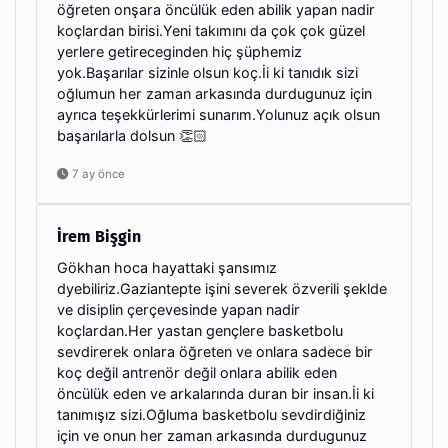
öğreten onşara öncülük eden abilik yapan nadir
koçlardan birisi.Yeni takımını da çok çok güzel
yerlere getireceginden hiç şüphemiz
yok.Başarılar sizinle olsun koç.İi ki tanıdık sizi
oğlumun her zaman arkasında durdugunuz için
ayrıca teşekkürlerimi sunarım.Yolunuz açık olsun
başarılarla dolsun 👏🏻
7 ay önce
İrem Bişgin
Gökhan hoca hayattaki şansımız
dyebiliriz.Gaziantepte işini severek özverili şeklde
ve disiplin çerçevesinde yapan nadir
koçlardan.Her yastan gençlere basketbolu
sevdirerek onlara öğreten ve onlara sadece bir
koç değil antrenör değil onlara abilik eden
öncülük eden ve arkalarında duran bir insan.İi ki
tanımışız sizi.Oğluma basketbolu sevdirdiğiniz
için ve onun her zaman arkasında durdugunuz