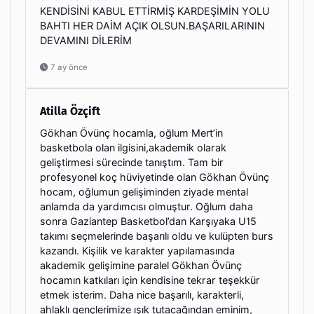
KENDİSİNİ KABUL ETTİRMİŞ KARDEŞİMİN YOLU
BAHTI HER DAİM AÇIK OLSUN.BAŞARILARININ
DEVAMINI DİLERİM
7 ay önce
Atilla Özçift
Gökhan Övünç hocamla, oğlum Mert’in
basketbola olan ilgisini,akademik olarak
geliştirmesi sürecinde tanıştım. Tam bir
profesyonel koç hüviyetinde olan Gökhan Övünç
hocam, oğlumun gelişiminden ziyade mental
anlamda da yardımcısı olmuştur. Oğlum daha
sonra Gaziantep Basketbol’dan Karşıyaka U15
takımı seçmelerinde başarılı oldu ve kulüpten burs
kazandı. Kişilik ve karakter yapılamasında
akademik gelişimine paralel Gökhan Övünç
hocamın katkıları için kendisine tekrar teşekkür
etmek isterim. Daha nice başarılı, karakterli,
ahlaklı gençlerimize ışık tutacağından eminim,