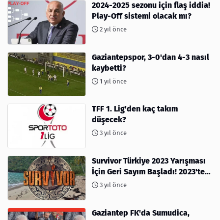
2024-2025 sezonu için flaş iddia!
Play-Off sistemi olacak mı?
2 yıl önce
Gaziantepspor, 3-0'dan 4-3 nasıl
kaybetti?
1 yıl önce
TFF 1. Lig'den kaç takım
düşecek?
3 yıl önce
Survivor Türkiye 2023 Yarışması
İçin Geri Sayım Başladı! 2023'te
kimler var?
3 yıl önce
Gaziantep FK'da Sumudica,