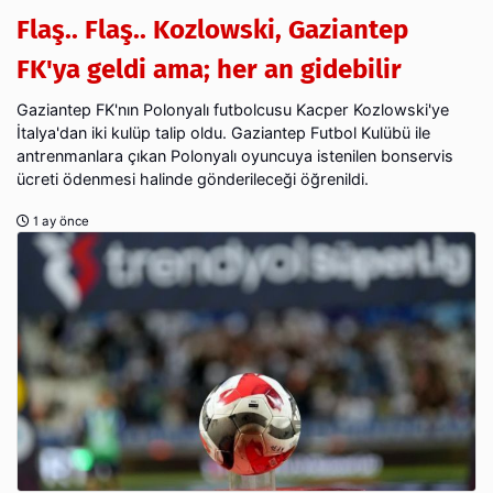
Flaş.. Flaş.. Kozlowski, Gaziantep
FK'ya geldi ama; her an gidebilir
Gaziantep FK'nın Polonyalı futbolcusu Kacper Kozlowski'ye
İtalya'dan iki kulüp talip oldu. Gaziantep Futbol Kulübü ile
antrenmanlara çıkan Polonyalı oyuncuya istenilen bonservis
ücreti ödenmesi halinde gönderileceği öğrenildi.
1 ay önce