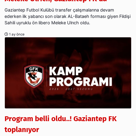
Gaziantep Futbol Kulübü transfer çalışmalarına devam
ederken ilk yabancı son olarak AL-Bataeh forması giyen Fildişi
Sahili uyruklu ön libero Meleke Ulrıch oldu.
1 ay önce
Program belli oldu..! Gaziantep FK
toplanıyor