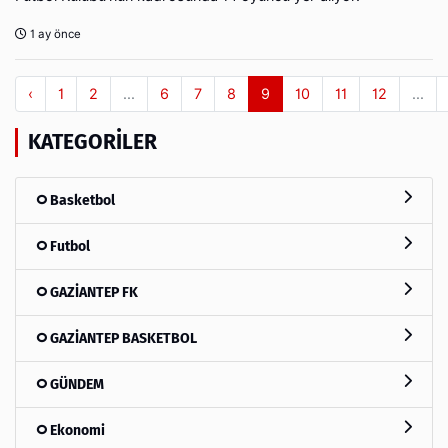
1 ay önce
‹
1
2
...
6
7
8
9
10
11
12
...
KATEGORILER
Basketbol
Futbol
GAZİANTEP FK
GAZİANTEP BASKETBOL
GÜNDEM
Ekonomi