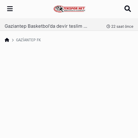
Arama
Gaziantep Basketbol’da devir teslim yapılıyor
nce
22 saat önce
GAZİANTEP FK