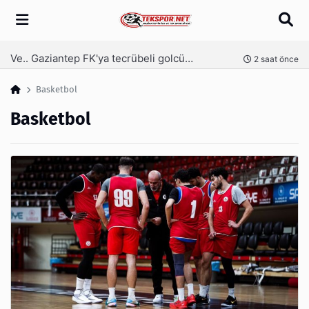
Arama
Ve.. Gaziantep FK'ya tecrübeli golcü! Serdar Dursun imzaladı
nce
2 saat önce
Basketbol
Basketbol