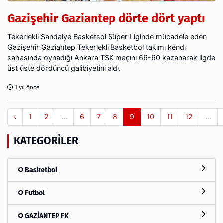
Gazişehir Gaziantep dörte dört yaptı
Tekerlekli Sandalye Basketsol Süper Liginde mücadele eden
Gazişehir Gaziantep Tekerlekli Basketbol takımı kendi
sahasında oynadığı Ankara TSK maçını 66-60 kazanarak ligde
üst üste dördüncü galibiyetini aldı.
1 yıl önce
‹
1
2
...
6
7
8
9
10
11
12
...
KATEGORILER
Basketbol
Futbol
GAZİANTEP FK