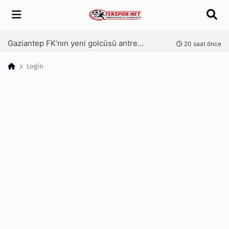
Arama
Gaziantep FK’nın yeni golcüsü antrenmanda
nce
20 saat önce
Login