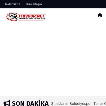
Hakkımızda
Bize Ulaşın
SON DAKIKA
Şehitkamil Belediyespor, Taner 
3 saat önce