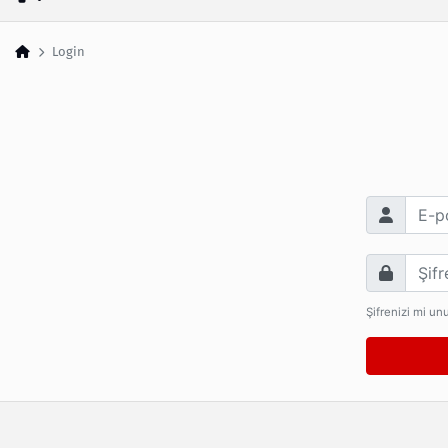
Login
E-posta Adr
Şifre
Şifrenizi mi un