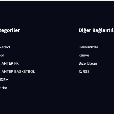
tegoriler
Diğer Bağlantıl
ketbol
Hakkımızda
bol
Künye
İANTEP FK
Bize Ulaşın
İANTEP BASKETBOL
RSS
NDEM
arlar