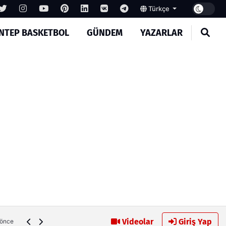
Türkçe
NTEP BASKETBOL
GÜNDEM
YAZARLAR
Gaziantep Basketbol’da devir teslim yapılıyor
Videolar
Giriş Yap
 önce