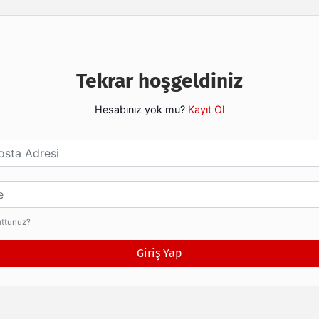
Arama
Tekrar hoşgeldiniz
Hesabınız yok mu?
Kayıt Ol
esi
uttunuz?
Giriş Yap